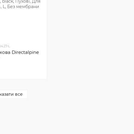
4.27-L
хова Directalpine
0
казати все