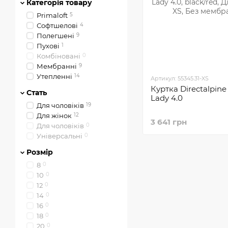
Категорія товару
Primaloft
5
Софтшелові
4
Полегшені
9
Пухові
1
Комбіновані
0
Мембранні
9
Утепленні
14
Артикул: 55345.31-XS
Куртка Directalpine
Стать
Lady 4.0
Для чоловіків
19
Для жінок
12
3 641 грн
Для чоловiкiв
0
Універсальні
0
Розмір
8
0
10
0
12
0
14
0
16
0
18
0
20
0