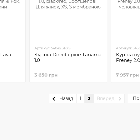
Артикул: 54042.31-XS
Артикул: 5460
 Lava
Куртка Directalpine Tanama
Куртка пу
1.0
Freney 2.
3 650 грн
7 957 грн
Назад
1
2
Вперед
По