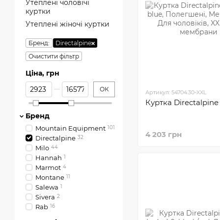
Утеплені чоловічі
куртки
Утеплені жіночі куртки
Бренд:
Directalpine
Очистити фільтр
Ціна, грн
Від Ціна, грн
До Ціна, грн
ОК
Артикул: 54704.30-XXL
Куртка Directalpine
Бренд
Mountain Equipment
101
4 203 грн
Directalpine
32
Milo
44
Hannah
1
Marmot
4
Montane
11
Salewa
1
Sivera
2
Rab
16