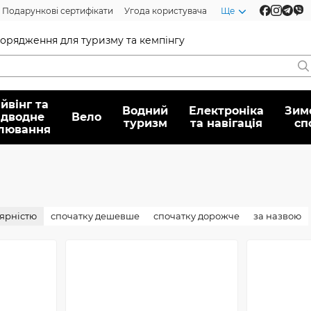
Подарункові сертифікати
Угода користувача
Ще
спорядження для туризму та кемпінгу
йвінг та
Водний
Електроніка
Зим
ідводне
Вело
туризм
та навігація
сп
лювання
лярністю
спочатку дешевше
спочатку дорожче
за назвою