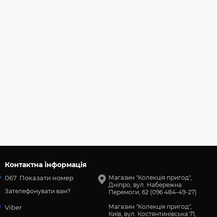
Контактна інформація
067
Показати номер
Магазин "Колекція пригод",
Дніпро, вул. Набережна
Зателефонувати вам?
Перемоги, 62 (096 484-49-27)
Магазин "Колекція пригод",
Viber
Київ, вул. Костянтинівська 71,