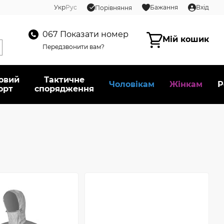
Укр
Рус
Бажання
Вхід
Порівняння
067
Показати номер
Мій кошик
Передзвонити вам?
овий
Тактичне
Чоловікам
Жінкам
Р
орт
спорядження