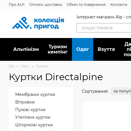
Перейти до основного контенту
Про ALP
Оплата і доставка
Обмін та повернення
Контакти
Інтернет-магазин Alp - 
Да
Туризм
Альпінізм
Oдяг
Взуття
п
кемпінг
по
Alp
Oдяг
Куртки
Куртки Directalpine
Сортування:
за попу
Мембранні куртки
Вітровки
Пухові куртки
Утеплені куртки
Штормові куртки