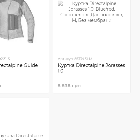
2.31-S
Артикул: 55334.31-M
rectalpine Guide
Куртка Directalpine Jorasses
1.0
н
5 538 грн