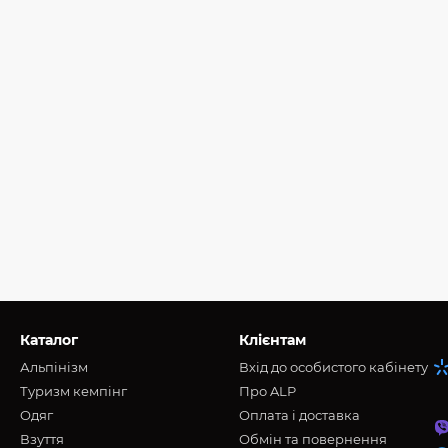
Каталог
Клієнтам
Альпінізм
Вхід до особистого кабінету
Туризм кемпінг
Про ALP
Oдяг
Оплата і доставка
Взуття
Обмін та повернення