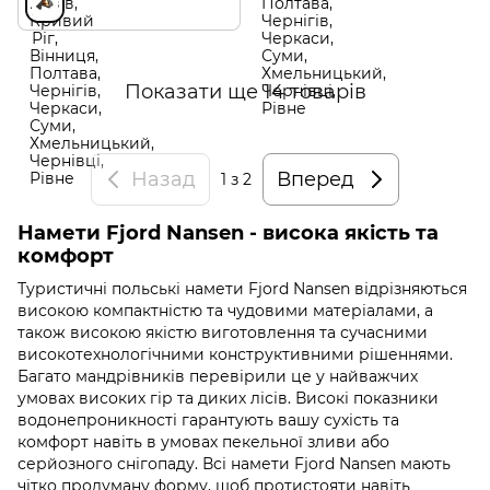
Показати ще 14 товарів
Назад
Вперед
1
з 2
Намети Fjord Nansen - висока якість та
комфорт
Туристичні польські намети Fjord Nansen відрізняються
високою компактністю та чудовими матеріалами, а
також високою якістю виготовлення та сучасними
високотехнологічними конструктивними рішеннями.
Багато мандрівників перевірили це у найважчих
умовах високих гір та диких лісів. Високі показники
водонепроникності гарантують вашу сухість та
комфорт навіть в умовах пекельної зливи або
серйозного снігопаду. Всі намети Fjord Nansen мають
чітко продуману форму, щоб протистояти навіть