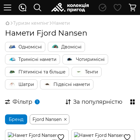
Туризм кемпінг
Намети
Намети Fjord Nansen
Одномісні
Двомісні
Тримісні намети
Чотиримісні
П'ятимісні та більше
Тенти
Шатри
Підвісні намети
Фільтр
За популярністю
1
Бренд
Fjord Nansen