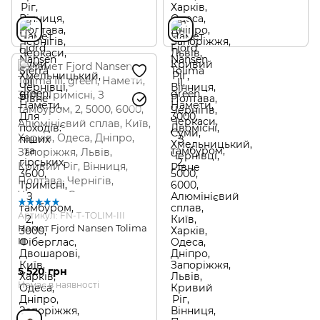
Артикул: FN-T-TOLIM-III
Намет Fjord Nansen Tolima
III
5 520 грн
Немає в наявності