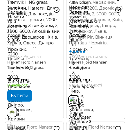
Артикул: fn_46859
Артикул: FN-T-AMUN
Намет Fjord Nansen
Намет Fjord Nansen
Tromvik II NG grass
Amundsen
18 237 грн
6 440 грн
В наявності
Немає в наявності
Купити