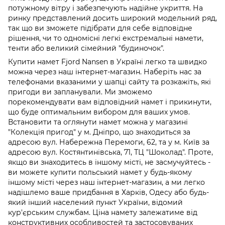
потужному вітру і забезпечують надійне укриття. На
ринку представлений досить широкий модельний ряд,
так що ви зможете підібрати для себе відповідне
рішення, чи то одномісні легкі екстремальні намети,
тенти або великий сімейний "будиночок".
Купити намет Fjord Nansen в Україні легко та швидко
можна через наш інтернет-магазин. Наберіть нас за
телефонами вказаними у шапці сайту та розкажіть, які
пригоди ви запланували. Ми зможемо
порекомендувати вам відповідний намет і прикинути,
що буде оптимальним вибором для ваших умов.
Встановити та оглянути намет можна у магазині
"Колекція пригод" у м. Дніпро, що знаходиться за
адресою вул. Набережна Перемоги, 62, та у м. Київ за
адресою вул. Костянтинівська, 71, ТЦ "Шоколад". Проте,
якщо ви знаходитесь в іншому місті, не засмучуйтесь -
ви можете купити польський намет у будь-якому
іншому місті через наш інтернет-магазин, а ми легко
надішлемо ваше придбання в Харків, Одесу або будь-
який інший населений пункт України, відомий
кур'єрським службам. Ціна намету залежатиме від
конструктивних особливостей та застосовуваних