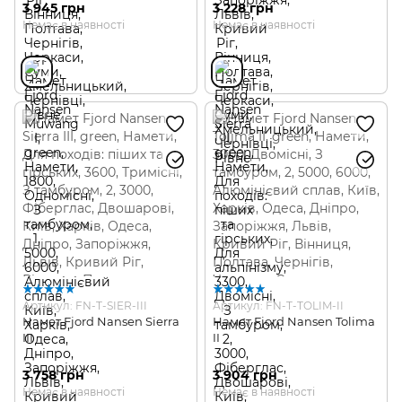
3 945 грн
3 228 грн
Немає в наявності
Немає в наявності
Артикул: FN-T-SIER-III
Артикул: FN-T-TOLIM-II
Намет Fjord Nansen Sierra
Намет Fjord Nansen Tolima
III
II
3 758 грн
3 904 грн
Немає в наявності
Немає в наявності