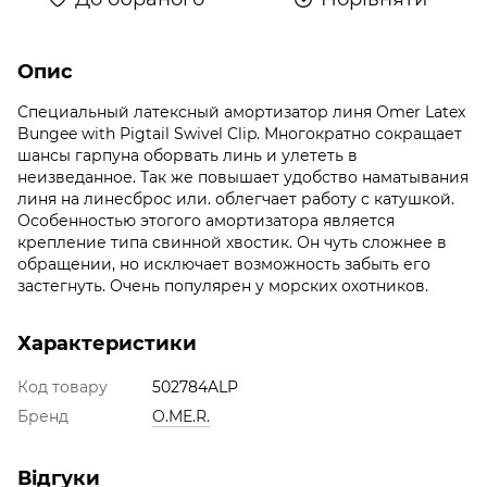
Опис
Специальный латексный амортизатор линя Omer Latex
Bungee with Pigtail Swivel Clip. Многократно сокращает
шансы гарпуна оборвать линь и улететь в
неизведанное. Так же повышает удобство наматывания
линя на линесброс или. облегчает работу с катушкой.
Особенностью этогого амортизатора является
крепление типа свинной хвостик. Он чуть сложнее в
обращении, но исключает возможность забыть его
застегнуть. Очень популярен у морских охотников.
Характеристики
Код товару
502784ALP
Бренд
O.ME.R.
Відгуки