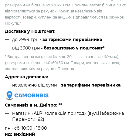
розмірами не більше 120х70х70 см. Посилки вагою більше 30 кг
відправляються за рахунок Покупця незалежно від
вартості. Товари, куплені за акцією, відправляються за рахунок
Покупця.
Доставка у Поштомат:
до 2999 грн -
за тарифами перевізника
від 3000 грн
- безкоштовно у поштомат*
* Відправлення вагою не більше 20 кг (фактична та об'ємна),
розмірами не більше 40х60х30 см. Товари, куплені за акцією,
відправляються за рахунок Покупця.
Адресна доставка:
незалежно від суми -
за тарифами перевізника
.
Самовивіз в м. Дніпро: **
магазин «ALP Коллекція пригод» (вул.Набережна
Перемоги, 62)
пн - сб: 10:00 - 18:00
нд: вихідний