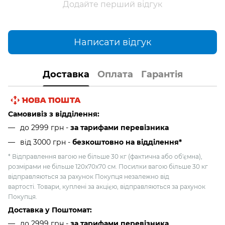
Додайте перший відгук
Написати відгук
Доставка
Оплата
Гарантія
Самовивіз з відділення:
до 2999 грн -
за тарифами перевізника
від 3000 грн
-
безкоштовно на відділення*
* Відправлення вагою не більше 30 кг (фактична або об'ємна),
розмірами не більше 120х70х70 см. Посилки вагою більше 30 кг
відправляються за рахунок Покупця незалежно від
вартості. Товари, куплені за акцією, відправляються за рахунок
Покупця.
Доставка у Поштомат:
до 2999 грн -
за тарифами перевізника