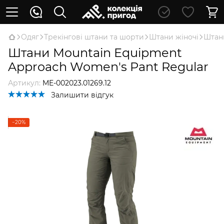
Oдяг
Трекінгові штани та шорти
Штани жіночі
Штани
Штани Mountain Equipment
Approach Women's Pant Regular
Артикул:
ME-002023.01269.12
Залишити відгук
−20%