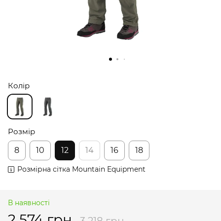
Колір
Розмір
8
10
12
14
16
18
Розмірна сітка Mountain Equipment
В наявності
2 574 грн
3 218 грн