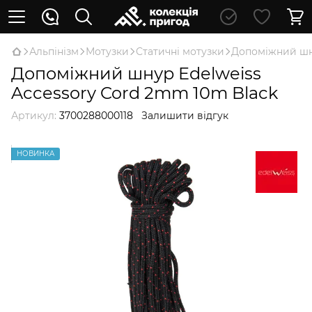
Альпінізм
Мотузки
Статичні мотузки
Допоміжний шну
Допоміжний шнур Edelweiss
Accessory Cord 2mm 10m Black
Артикул:
3700288000118
Залишити відгук
НОВИНКА