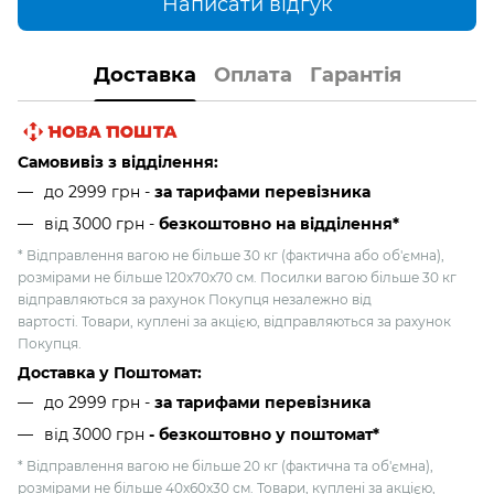
Написати відгук
Доставка
Оплата
Гарантія
Самовивіз з відділення:
до 2999 грн -
за тарифами перевізника
від 3000 грн
-
безкоштовно на відділення*
* Відправлення вагою не більше 30 кг (фактична або об'ємна),
розмірами не більше 120х70х70 см. Посилки вагою більше 30 кг
відправляються за рахунок Покупця незалежно від
вартості. Товари, куплені за акцією, відправляються за рахунок
Покупця.
Доставка у Поштомат:
до 2999 грн -
за тарифами перевізника
від 3000 грн
- безкоштовно у поштомат*
* Відправлення вагою не більше 20 кг (фактична та об'ємна),
розмірами не більше 40х60х30 см. Товари, куплені за акцією,