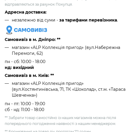
відправляються за рахунок Покупця.
Адресна доставка:
незалежно від суми -
за тарифами перевізника
.
Самовивіз в м. Дніпро: **
магазин «ALP Коллекція пригод» (вул.Набережна
Перемоги, 62)
пн - сб: 10:00 - 18:00
нд: вихідний
Самовивіз в м. Київ: **
магазин «ALP Коллекція пригод»
(вул.Костянтинівська, 71, ТК «Шоколад», ст.м. «Тараса
Шевченка»)
пн - пт: 10:00 - 19:00
сб - нд: 11:00 - 18:00
** Забрати товар самостійно із наших магазинів можна після
попереднього погодження наявності з нашим менеджером.
** Бронювання на товар діє протягом 72 годин.