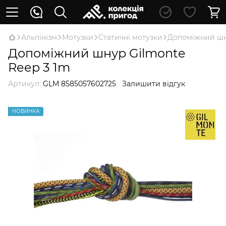
Альпінізм
Мотузки
Статичні мотузки
Допоміжний шн
Допоміжний шнур Gilmonte
Reep 3 1m
Артикул:
GLM 8585057602725
Залишити відгук
НОВИНКА