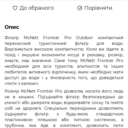
До обраного
Порівняти
Опис
Фільтр McNett Frontier Pro Outdoor компактний
переносний туристичний фільтр для води.
Вирізняється високою компактністю. Коли ви йдете в
похід і змушені економити місце в рюкзаку, розмір,
знаєте, має значення. Саме тому McNett Frontier Pro
необхідний для всіх туристів, альпіністів та інших
любителів активного відпочинку, яким необхідно мати
доступ до води і є ймовірність того, що доведеться
«пити з калюжі».
Розмір McNett Frontier Pro дозволяє носити його ледь
не в кишені. Під'єднайте фільтр безпосередньо до
ємності або джерела води, відкривайте соску та пийте
собі на здоров'я. Спеціальні перехідники дозволяють
з'єднувати фільтр з будь-якою стандартною
пластиковою пляшкою або питною системою, а
трубочка, яка йде в комплекті, дозволить пити