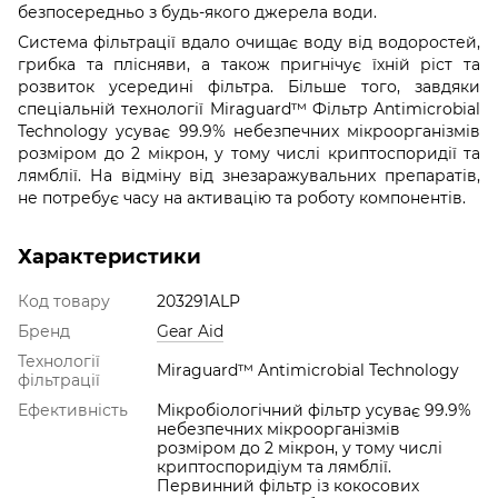
безпосередньо з будь-якого джерела води.
Система фільтрації вдало очищає воду від водоростей,
грибка та плісняви, а також пригнічує їхній ріст та
розвиток усередині фільтра. Більше того, завдяки
спеціальній технології Miraguard™ Фільтр Antimicrobial
Technology усуває 99.9% небезпечних мікроорганізмів
розміром до 2 мікрон, у тому числі криптоспоридії та
лямблії. На відміну від знезаражувальних препаратів,
не потребує часу на активацію та роботу компонентів.
Характеристики
Код товару
203291ALP
Бренд
Gear Aid
Технології
Miraguard™ Antimicrobial Technology
фільтрації
Ефективність
Мікробіологічний фільтр усуває 99.9%
небезпечних мікроорганізмів
розміром до 2 мікрон, у тому числі
криптоспоридіум та лямблії.
Первинний фільтр із кокосових