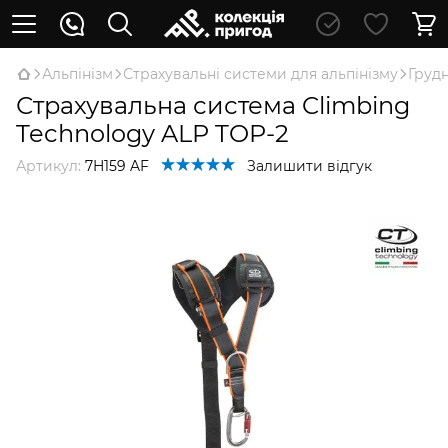
Альпінізм
Страхувальні системи для альпінізму
Грудн
Страхувальна система Climbing
Technology ALP TOP-2
Артикул:
7H159 AF
Залишити відгук