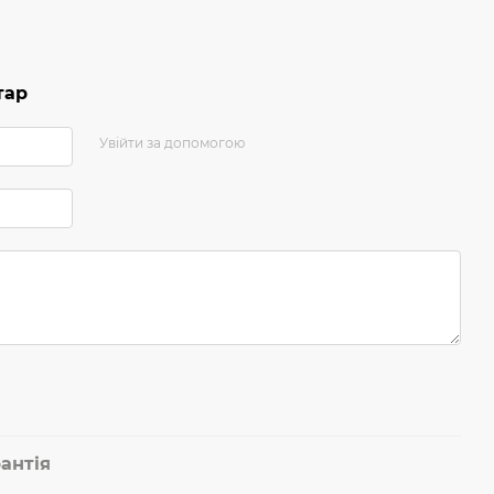
тар
Увійти за допомогою
антія