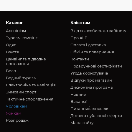
Каталог
Клієнтам
Альпінізм
Вхід до особистого кабінету
Туризм кемпінг
Про ALP
Oдяг
Оплата і доставка
Взуття
Обмін та повернення
Дайвінг та підводне
Контакти
полювання
Подарункові сертифікати
Вело
Угода користувача
Водний туризм
Відгуки про магазин
Електроніка та навігація
Дисконтна програма
Зимовий спорт
Новини
Тактичне спорядження
Вакансії
Чоловікам
Питання/відповідь
Жінкам
Договір публічної оферти
Розпродаж
Мапа сайту