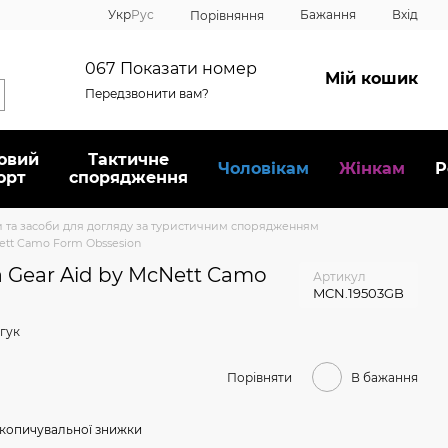
Укр
Рус
Бажання
Вхід
Порівняння
067
Показати номер
Мій кошик
Передзвонити вам?
овий
Тактичне
Чоловікам
Жінкам
Р
орт
спорядження
 та засоби для догляду за туристичним спорядженням
ett Camo Form Obssesion
 Gear Aid by McNett Camo
Артикул
MCN.19503GB
гук
Порівняти
В бажання
копичувальної знижки