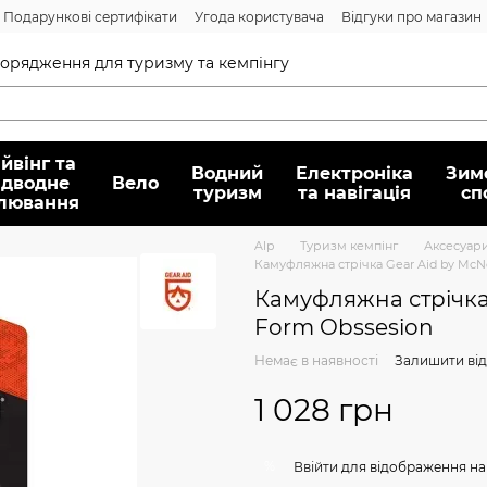
Подарункові сертифікати
Угода користувача
Відгуки про магазин
Договір публічної оферти
спорядження для туризму та кемпінгу
йвінг та
Водний
Електроніка
Зим
ідводне
Вело
туризм
та навігація
сп
лювання
Alp
Туризм кемпінг
Аксесуари
Камуфляжна стрічка Gear Aid by McN
Камуфляжна стрічка
Form Obssesion
Немає в наявності
Залишити від
1 028 грн
%
Ввійти
для відображення на