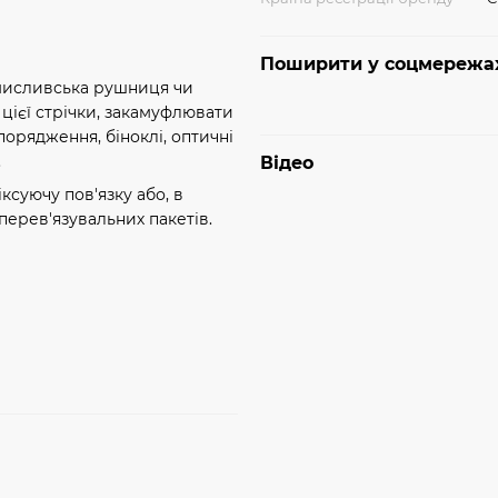
Поширити у соцмережа
, мисливська рушниця чи
цієї стрічки, закамуфлювати
порядження, біноклі, оптичні
.
Відео
суючу пов'язку або, в
перев'язувальних пакетів.