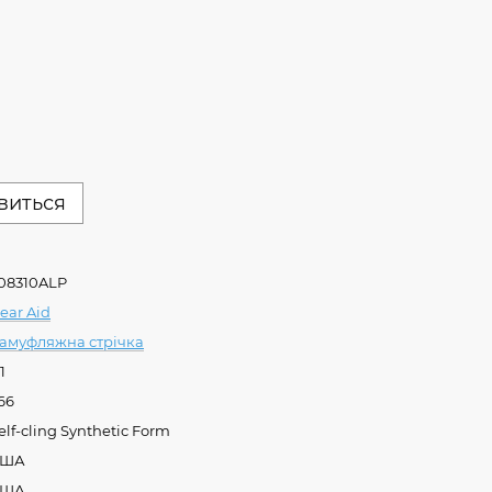
явиться
08310ALP
ear Aid
амуфляжна стрічка
1
66
elf-cling Synthetic Form
США
США