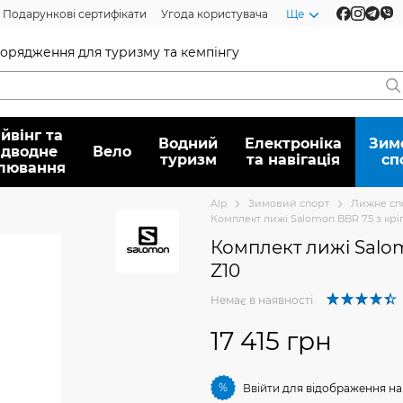
Подарункові сертифікати
Угода користувача
Ще
спорядження для туризму та кемпінгу
йвінг та
Водний
Електроніка
Зим
ідводне
Вело
туризм
та навігація
сп
лювання
Alp
Зимовий спорт
Лижне с
Комплект лижі Salomon BBR 7.5 з кр
Комплект лижі Salo
Z10
Немає в наявності
17 415 грн
%
Ввійти
для відображення на