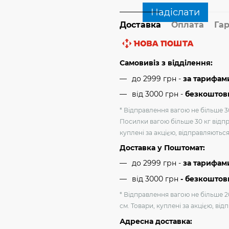
Надіслати
Доставка
Оплата
Гар
Самовивіз з відділення:
до 2999 грн -
за тарифам
від 3000 грн
-
безкоштовн
* Відправлення вагою не більше 30
Посилки вагою більше 30 кг відпр
куплені за акцією, відправляютьс
Доставка у Поштомат:
до 2999 грн -
за тарифам
від 3000 грн
- безкоштов
* Відправлення вагою не більше 2
см. Товари, куплені за акцією, ві
Адресна доставка: