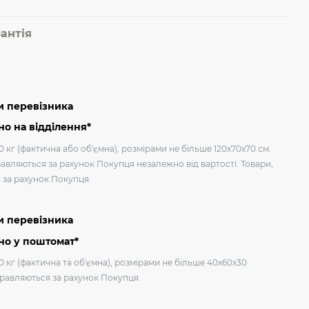
антія
и перевізника
о на відділення*
 кг (фактична або об'ємна), розмірами не більше 120х70х70 см.
авляються за рахунок Покупця незалежно від вартості. Товари,
я за рахунок Покупця.
и перевізника
но у поштомат*
0 кг (фактична та об'ємна), розмірами не більше 40х60х30
дправляються за рахунок Покупця.