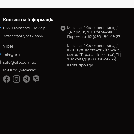
Контактна інформація
067
Показати номер
Магазин "Колекція пригод",
Дніпро, вул. Набережна
Зателефонувати вам?
Перемоги, 62 (096 484-49-27)
Магазин "Колекція пригод",
Viber
Київ, вул. Костянтинівська 71,
Telegram
метро "Тараса Шевченка", ТЦ
"Шоколад" (099 078-56-64)
sale@alp.com.ua
Карта проїзду
Ми в соцмережах