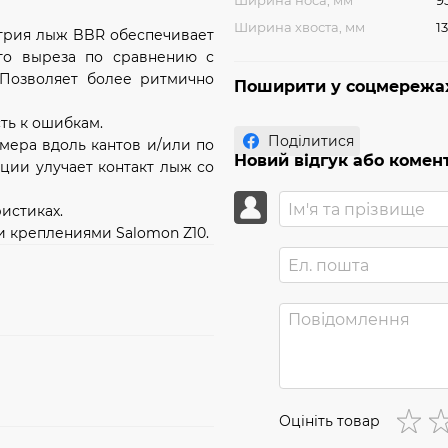
Ширина носа, мм
9
Ширина хвоста, мм
13
метрия лыж BBR обеспечивает
го выреза по сравнению с
 Позволяет более ритмично
Поширити у соцмережа
сть к ошибкам.
Поділитися
томера вдоль кантов и/или по
Новий відгук або комен
ции улучает контакт лыж со
истиках.
 креплениями Salomon Z10.
Оцініть товар