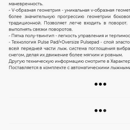
маневренность.
- V-образная геометрия - уникальная v-образная гео
более значительную прогрессию геометрии боково
традиционной. Позволяет легче входить в поворот.
выполнять связки поворотов.
- Пятка полу-твинтип - легкость управления и терпимо
- Технология Pulse Pad/+Oversize Pulsepad - слой элас
всей передней части лыж. система поглощения вибра
снегом, делая их движение более мягким и ровным.
Другую техническую информацию смотрите в Характер
Поставляется в комплекте с автоматическими лыжными