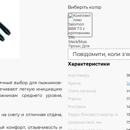
Виберіть колір
Повідомити, коли з'
Характеристики
Код товару
9
личный выбор для лыжников-
Бренд
S
спечивают легкую инициацию
Стиль катання
У
ыжникам среднего уровня,
Рівень
П
Ростовка
14
на снегу и отличная отдача,
Радіус бокового вирізу, м
13
Ширина талії, мм
7
ый комфорт, отзывчивость и