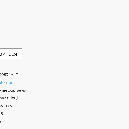
явиться
00534ALP
alomon
ніверсальний
очатківці
5 - 175
.9
5