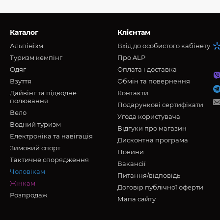
Каталог
Клієнтам
Альпінізм
Вхід до особистого кабінету
Туризм кемпінг
Про ALP
Oдяг
Оплата і доставка
Взуття
Обмін та повернення
Дайвінг та підводне
Контакти
полювання
Подарункові сертифікати
Вело
Угода користувача
Водний туризм
Відгуки про магазин
Електроніка та навігація
Дисконтна програма
Зимовий спорт
Новини
Тактичне спорядження
Вакансії
Чоловікам
Питання/відповідь
Жінкам
Договір публічної оферти
Розпродаж
Мапа сайту