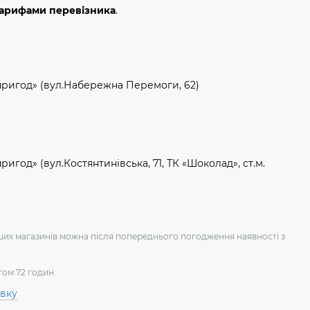
тарифами перевізника
.
пригод» (вул.Набережна Перемоги, 62)
игод» (вул.Костянтинівська, 71, ТК «Шоколад», ст.м.
аших магазинів можна після попереднього погодження наявності з
гом 72 годин.
авку