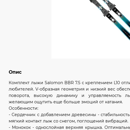
Опис
Комплект лыжи Salomon BBR 7.5 с креплением L10 от
любителей. V-образная геометрия и низкий вес обе
поворота, высокую динамику и управляемость л
желающим ощутить еще больше эмоций от катания.
Особенности:
- Сердечник с добавлением древесины - стабильность 
мягкий контакт лыж со снегом, поглощений вибраций.
- Монокок - однослойная верхняя крышка. Оптимальн