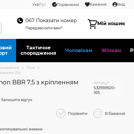
Укр
Рус
Бажання
Вхід
Порівняння
067
Показати номер
Мій кошик
Передзвонити вам?
овий
Тактичне
Чоловікам
Жінкам
Р
орт
спорядження
порядження
Лижі
іпленням Z10
mon BBR 7.5 з кріпленням
Артикул
S32559500-
165
Залишити відгук
Порівняти
В бажання
копичувальної знижки