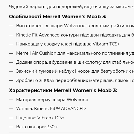
Чудовий варіант для подорожей, відпочинку за містом ч
Особливості Merrell Women's Moab 3:
Виготовлені зі шкіри Wolverine із золотим рейтингом
Kinetic Fit Advanced контури підошви підходять для
Найкраща у своєму класі підошва Vibram TC5+
Merrell Air Cushion для максимального поглинання у
Додана опора, вбудована в щиколотку для стабільнос
Захисний гумовий каблук і носок для безтурботних 
Зроблено зі 100% перероблених матеріалів, лямок і с
Характеристики Merrell Women's Moab 3:
Матеріал верху: шкіра Wolverine
Устілка: Kinetic Fit™ ADVANCED
Підошва: Vibram TC5+
Вага півпари: 350 г