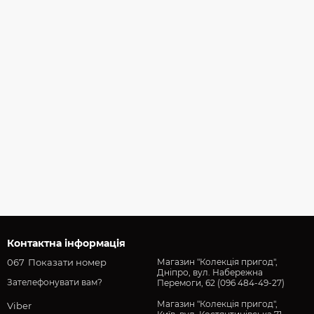
Контактна інформація
067
Показати номер
Магазин "Колекція пригод",
Дніпро, вул. Набережна
Зателефонувати вам?
Перемоги, 62 (096 484-49-27)
Магазин "Колекція пригод",
Viber