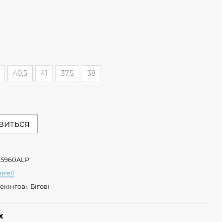
40.5
41
37.5
38
явиться
5960ALP
rrell
екінгові, Бігові
х