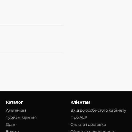
Каталог
Клієнтам
Альпінізм
Вхід до особистого кабінету
Туризм кемпінг
Про ALP
Oдяг
Оплата і доставка
Взуття
Обмін та повернення