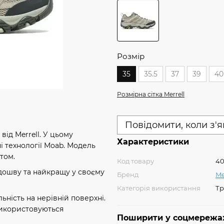
Розмір
35
35.5
37
39
40
Розмірна сітка Merrell
Повідомити, коли з'
ід Merrell. У цьому
Характеристики
і технології Moab. Модель
том.
Код товару
40
ідошву та найкращу у своєму
Бренд
Me
Категорія використання
Тр
ьність на нерівній поверхні.
використовуються
Поширити у соцмережа