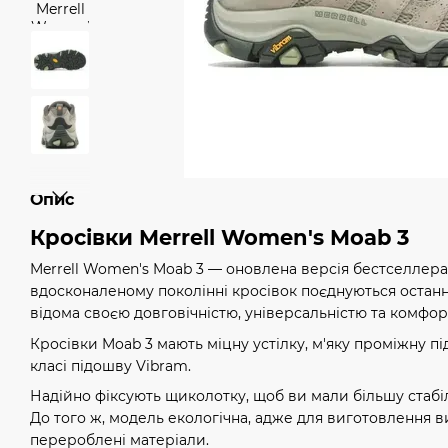
Опис
Кросівки Merrell Women's Moab 3
Merrell Women's Moab 3 — оновлена версія бестселлера в
вдосконаленому поколінні кросівок поєднуються останн
відома своєю довговічністю, універсальністю та комфор
Кросівки Moab 3 мають міцну устілку, м'яку проміжну п
класі підошву Vibram.
Надійно фіксують щиколотку, щоб ви мали більшу стабіл
До того ж, модель екологічна, адже для виготовлення 
перероблені матеріали.