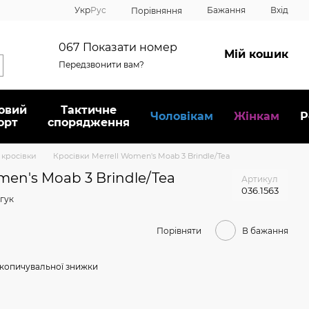
Укр
Рус
Бажання
Вхід
Порівняння
067
Показати номер
Мій кошик
Передзвонити вам?
овий
Тактичне
Чоловікам
Жінкам
Р
орт
спорядження
і кросівки
Кросівки Merrell Women's Moab 3 Brindle/Tea
men's Moab 3 Brindle/Tea
Артикул
036.1563
гук
Порівняти
В бажання
копичувальної знижки