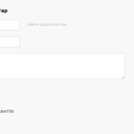
тар
Увійти за допомогою
антія