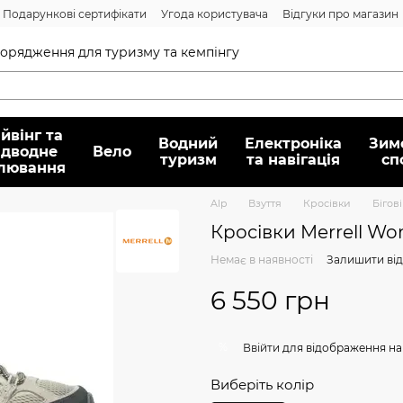
Подарункові сертифікати
Угода користувача
Відгуки про магазин
Договір публічної оферти
спорядження для туризму та кемпінгу
йвінг та
Водний
Електроніка
Зим
ідводне
Вело
туризм
та навігація
сп
лювання
Alp
Взуття
Кросівки
Бігов
Кросівки Merrell Wo
Немає в наявності
Залишити від
6 550 грн
%
Ввійти
для відображення на
Виберіть колір