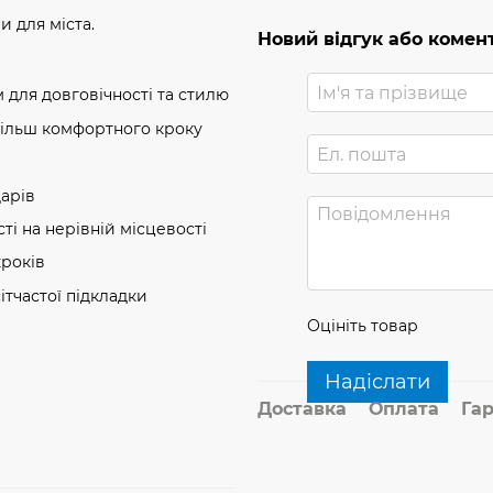
и для міста.
Новий відгук або комен
 для довговічності та стилю
 більш комфортного кроку
дарів
ті на нерівній місцевості
кроків
ітчастої підкладки
Оцініть товар
Надіслати
Доставка
Оплата
Гар