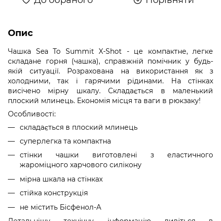
Опис
Чашка Sea To Summit X-Shot - це компактне, легке
складане горня (чашка), справжній помічник у будь-
якій ситуації. Розрахована на використання як з
холодними, так і гарячими рідинами. На стінках
висічено мірну шкалу. Складається в маленький
плоский млинець. Економія місця та ваги в рюкзаку!
Особливості:
складається в плоский млинець
суперлегка та компактна
стінки чашки виготовлені з еластичного
жароміцного харчового силікону
мірна шкала на стінках
стійка конструкція
не містить Бісфенол-А
Детальнішу технічну інформацію дивіться в