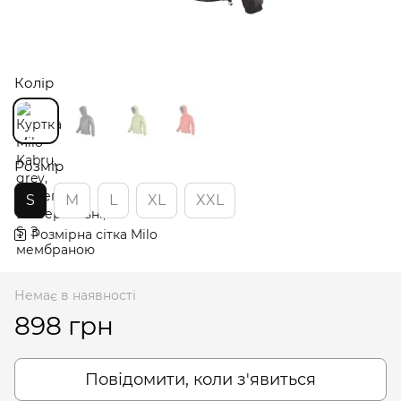
Колір
Розмір
S
M
L
XL
XXL
Розмірна сітка Milo
Немає в наявності
898 грн
Повідомити, коли з'явиться