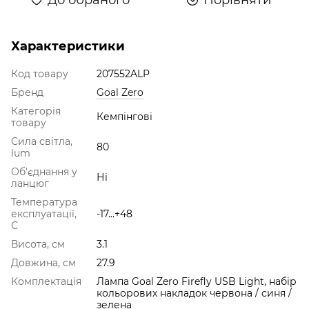
Характеристики
Код товару
207552ALP
Бренд
Goal Zero
Категорія
Кемпінгові
товару
Сила світла,
80
lum
Об'єднання у
Ні
ланцюг
Температура
експлуатації,
-17...+48
С
Висота, см
3.1
Довжина, см
27.9
Комплектація
Лампа Goal Zero Firefly USB Light, набір
кольорових накладок червона / синя /
зелена