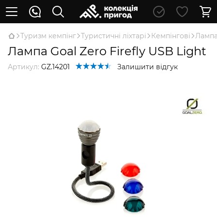
Туризм кемпінг
Туристичні ліхтарі
Кемпінгові
Лампа 
Лампа Goal Zero Firefly USB Light
Артикул:
GZ.14201
Залишити відгук