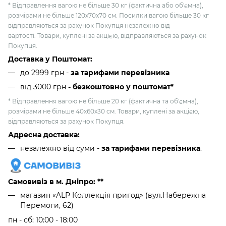
* Відправлення вагою не більше 30 кг (фактична або об'ємна),
розмірами не більше 120х70х70 см. Посилки вагою більше 30 кг
відправляються за рахунок Покупця незалежно від
вартості. Товари, куплені за акцією, відправляються за рахунок
Покупця.
Доставка у Поштомат:
до 2999 грн -
за тарифами перевізника
від 3000 грн
- безкоштовно у поштомат*
* Відправлення вагою не більше 20 кг (фактична та об'ємна),
розмірами не більше 40х60х30 см. Товари, куплені за акцією,
відправляються за рахунок Покупця.
Адресна доставка:
незалежно від суми -
за тарифами перевізника
.
Самовивіз в м. Дніпро: **
магазин «ALP Коллекція пригод» (вул.Набережна
Перемоги, 62)
пн - сб: 10:00 - 18:00