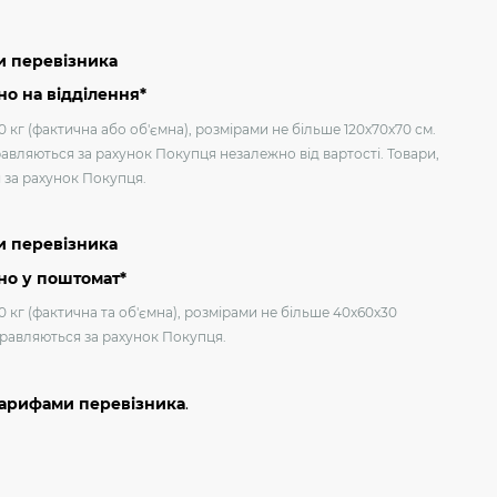
и перевізника
о на відділення*
 кг (фактична або об'ємна), розмірами не більше 120х70х70 см.
авляються за рахунок Покупця незалежно від вартості. Товари,
я за рахунок Покупця.
и перевізника
но у поштомат*
0 кг (фактична та об'ємна), розмірами не більше 40х60х30
дправляються за рахунок Покупця.
тарифами перевізника
.