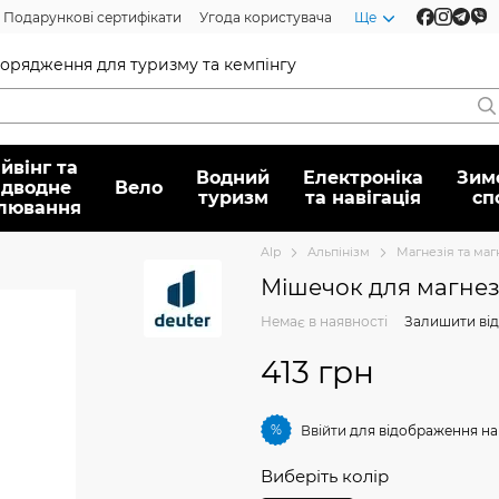
Подарункові сертифікати
Угода користувача
Ще
спорядження для туризму та кемпінгу
йвінг та
Водний
Електроніка
Зим
ідводне
Вело
туризм
та навігація
сп
лювання
Alp
Альпінізм
Магнезія та ма
Мішечок для магнезії
Немає в наявності
Залишити від
413 грн
%
Ввійти
для відображення на
Виберіть колір