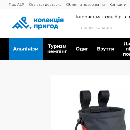
Перейти до основного контенту
Про ALP
Оплата і доставка
Обмін та повернення
Контакти
Інтернет-магазин Alp - 
Да
Туризм
Альпінізм
Oдяг
Взуття
п
кемпінг
по