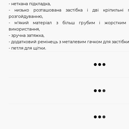
- неткана підкладка,
- низько розташована застібка і дві кріпильні 
розгойдуванню,
- м'який матеріал з більш грубим і жорстким
використання,
- зручна затяжка,
- додатковий ремінець з металевим гачком для застібки 
- петля для щітки.