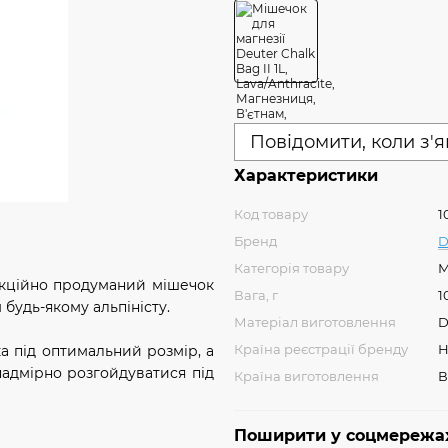
Повідомити, коли з'
Характеристики
Код товару
1
Бренд
D
Категорія товару
М
рукційно продуманий мішечок
Вага, г
1
 будь-якому альпіністу.
Матеріал виготовлення
D
Країна реєстрації бренду
Н
а під оптимальний розмір, а
надмірно розгойдуватися під
Країна виготовлення
В
Поширити у соцмережа