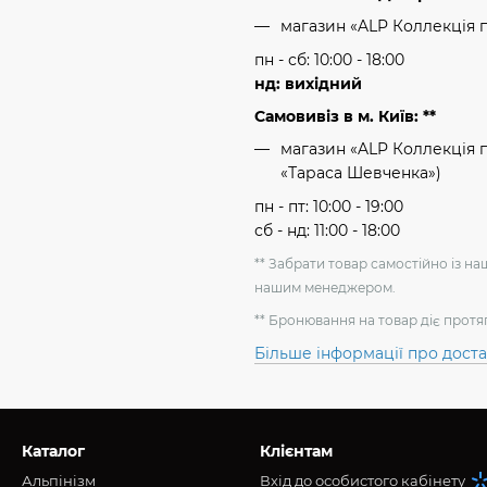
магазин «ALP Коллекція 
пн - сб: 10:00 - 18:00
нд: вихідний
Самовивіз в м. Київ: **
магазин «ALP Коллекція пр
«Тараса Шевченка»)
пн - пт: 10:00 - 19:00
сб - нд: 11:00 - 18:00
** Забрати товар самостійно із н
нашим менеджером.
** Бронювання на товар діє протя
Більше інформації про дост
Каталог
Клієнтам
Альпінізм
Вхід до особистого кабінету