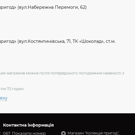
пригод» (вул.Набережна Перемоги, 62)
игод» (вул.Костянтинівська, 71, ТК «Шоколад», ст.м.
аших магазинів можна після попереднього погодження наявності з
гом 72 годин.
авку
Контактна інформація
067
Показати номер
Магазин "Колекція пригод",