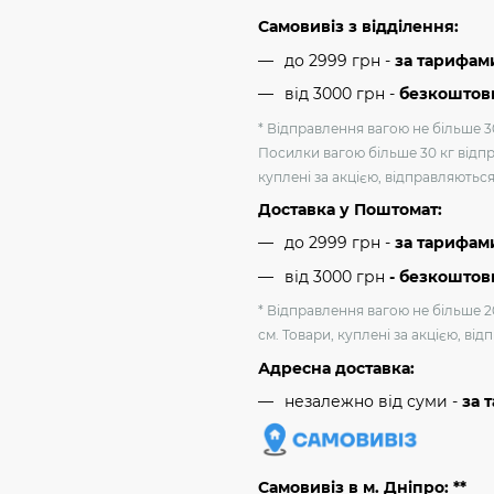
Самовивіз з відділення:
до 2999 грн -
за тарифам
від 3000 грн
-
безкоштовн
* Відправлення вагою не більше 30
Посилки вагою більше 30 кг відпр
куплені за акцією, відправляютьс
Доставка у Поштомат:
до 2999 грн -
за тарифам
від 3000 грн
- безкоштов
* Відправлення вагою не більше 2
см. Товари, куплені за акцією, ві
Адресна доставка:
незалежно від суми -
за 
Самовивіз в м. Дніпро: **