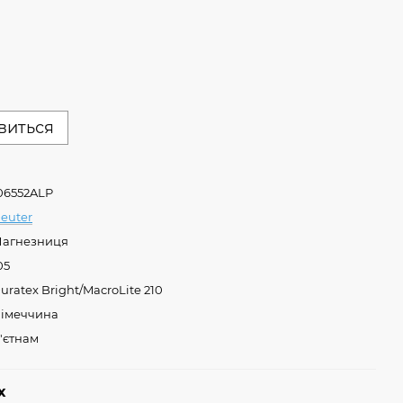
явиться
06552ALP
euter
агнезниця
05
uratex Bright/MacroLite 210
імеччина
'єтнам
х