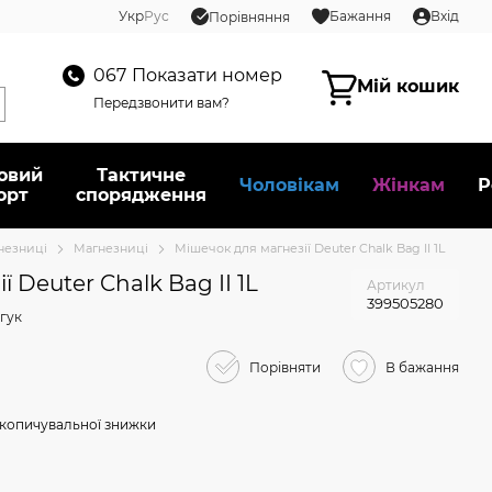
Укр
Рус
Бажання
Вхід
Порівняння
067
Показати номер
Мій кошик
Передзвонити вам?
овий
Тактичне
Чоловікам
Жінкам
Р
орт
спорядження
гнезниці
Магнезниці
Мішечок для магнезії Deuter Chalk Bag II 1L
 Deuter Chalk Bag II 1L
Артикул
399505280
гук
Порівняти
В бажання
копичувальної знижки