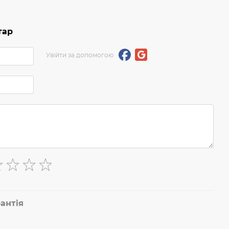
тар
Увійти за допомогою
антія