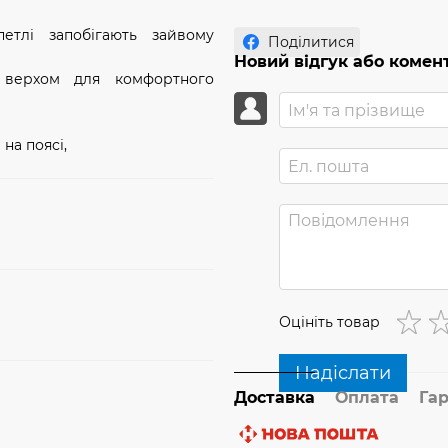
петлі запобігають зайвому
Поділитися
Новий відгук або комен
 верхом для комфортного
на поясі,
Оцініть товар
Надіслати
Доставка
Оплата
Гар