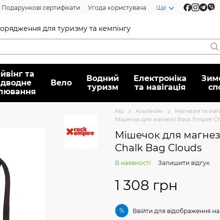
Подарункові сертифікати
Угода користувача
Ще
спорядження для туризму та кемпінгу
йвінг та
Водний
Електроніка
Зим
ідводне
Вело
туризм
та навігація
сп
лювання
Alp
Альпінізм
Магнезія та ма
Мішечок для магнезії Rock Empire Ch
Мішечок для магнезі
Chalk Bag Clouds
В наявності
Залишити відгук
1 308 грн
%
Ввійти
для відображення на