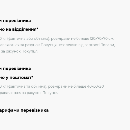
и перевізника
о на відділення*
 кг (фактична або об'ємна), розмірами не більше 120х70х70 см.
авляються за рахунок Покупця незалежно від вартості. Товари,
я за рахунок Покупця.
и перевізника
но у поштомат*
0 кг (фактична та об'ємна), розмірами не більше 40х60х30
дправляються за рахунок Покупця.
тарифами перевізника
.