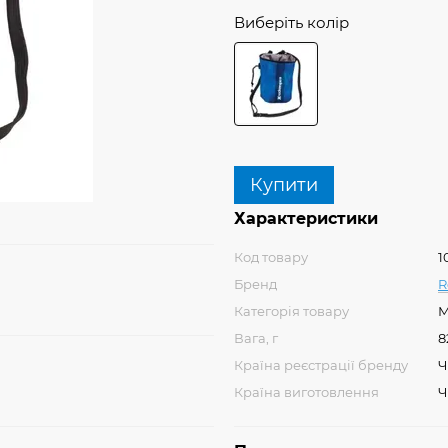
Виберіть колір
Купити
Характеристики
Код товару
1
Бренд
R
Категорія товару
М
Вага, г
8
Країна реєстрації бренду
Ч
Країна виготовлення
Ч