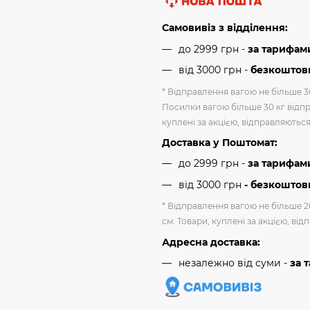
Самовивіз з відділення:
до 2999 грн -
за тарифам
від 3000 грн
-
безкоштовн
* Відправлення вагою не більше 30
Посилки вагою більше 30 кг відпр
куплені за акцією, відправляютьс
Доставка у Поштомат:
до 2999 грн -
за тарифам
від 3000 грн
- безкоштов
* Відправлення вагою не більше 2
см. Товари, куплені за акцією, ві
Адресна доставка:
незалежно від суми -
за 