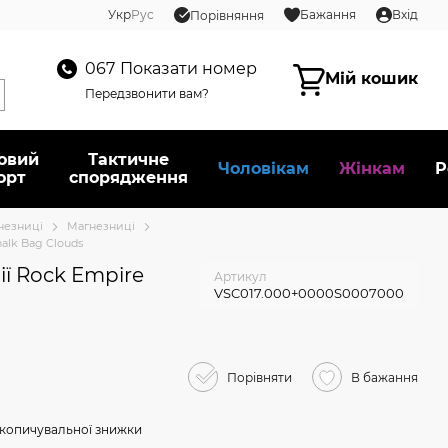
Укр
Рус
Бажання
Вхід
Порівняння
067
Показати номер
Мій кошик
Передзвонити вам?
овий
Тактичне
Чоловікам
Жінкам
Р
орт
спорядження
гнезниці
Магнезниці
alk Bag Clouds
ї Rock Empire
Артикул
VSC017.000+0000S0007000
Порівняти
В бажання
копичувальної знижки