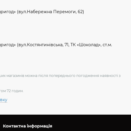
пригод» (вул.Набережна Перемоги, 62)
игод» (вул.Костянтинівська, 71, ТК «Шоколад», ст.м.
аших магазинів можна після попереднього погодження наявності з
гом 72 годин.
авку
Контактна інформація