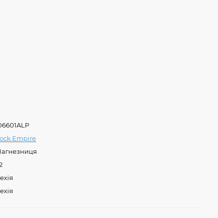
06601ALP
ock Empire
агнезниця
2
ехія
ехія