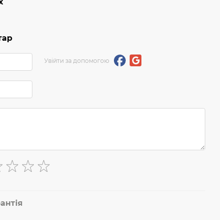
х
тар
Увійти за допомогою
антія