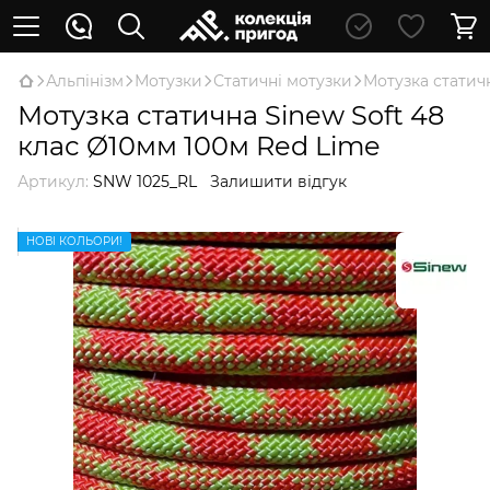
Альпінізм
Мотузки
Статичні мотузки
Мотузка статич
Мотузка статична Sinew Soft 48
клас Ø10мм 100м Red Lime
Артикул:
SNW 1025_RL
Залишити відгук
НОВІ КОЛЬОРИ!