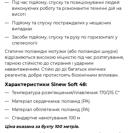
Під час підйому, спуску та позиціонуванні людей
виконуючих роботу та різноманітні технічні дій на
висоті
Підйому та спуску постраждалих у нещасних
випадках
Засоби підйому, спуску та руху по горизонталі у
спелеології
Статичні поліамідні мотузки (або поліамідні шнури)
відрізняються високою міцністю під час розтягування,
гарною стійкістю до стирання і ударним
навантаженням. Стійкі до дії багатьох хімічних
реагентів, добре протистоять біохімічним впливам.
Характеристики Sinew Soft 48:
Температура розм'якшення/плавлення: 170/215 C°
Матеріал сердечника: поліамід (PA)
Матеріал обплетення: поліамід (PA)
Стандартне намотування: 100 м
Ціна вказана за бухту 100 метрів.