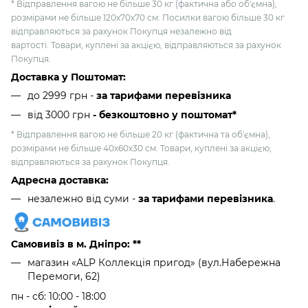
* Відправлення вагою не більше 30 кг (фактична або об'ємна),
розмірами не більше 120х70х70 см. Посилки вагою більше 30 кг
відправляються за рахунок Покупця незалежно від
вартості. Товари, куплені за акцією, відправляються за рахунок
Покупця.
Доставка у Поштомат:
до 2999 грн -
за тарифами перевізника
від 3000 грн
- безкоштовно у поштомат*
* Відправлення вагою не більше 20 кг (фактична та об'ємна),
розмірами не більше 40х60х30 см. Товари, куплені за акцією,
відправляються за рахунок Покупця.
Адресна доставка:
незалежно від суми -
за тарифами перевізника
.
Самовивіз в м. Дніпро: **
магазин «ALP Коллекція пригод» (вул.Набережна
Перемоги, 62)
пн - сб: 10:00 - 18:00