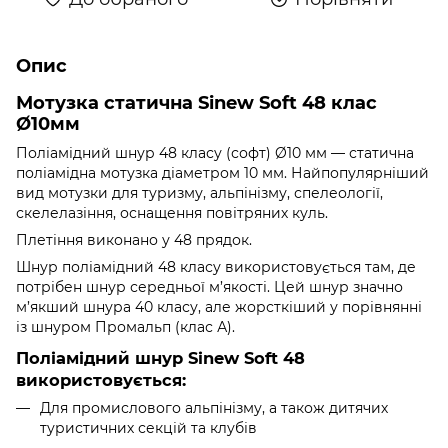
Опис
Мотузка статична Sinew Soft 48 клас
Ø10мм
Поліамідний шнур 48 класу (софт) Ø10 мм — статична
поліамідна мотузка діаметром 10 мм. Найпопулярніший
вид мотузки для туризму, альпінізму, спелеології,
скелелазіння, оснащення повітряних куль.
Плетіння виконано у 48 прядок.
Шнур поліамідний 48 класу використовується там, де
потрібен шнур середньої м’якості. Цей шнур значно
м’якший шнура 40 класу, але жорсткіший у порівнянні
із шнуром Промальп (клас А).
Поліамідний шнур Sinew Soft 48
використовується:
Для промислового альпінізму, а також дитячих
туристичних секцій та клубів