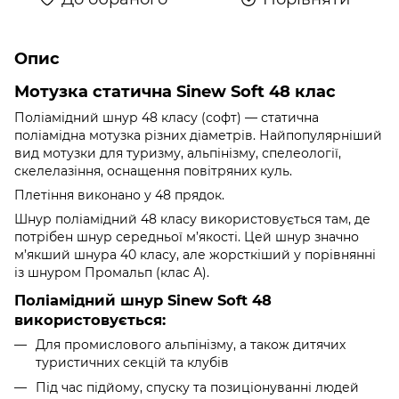
Опис
Мотузка статична Sinew Soft 48 клас
Поліамідний шнур 48 класу (софт) — статична
поліамідна мотузка різних діаметрів. Найпопулярніший
вид мотузки для туризму, альпінізму, спелеології,
скелелазіння, оснащення повітряних куль.
Плетіння виконано у 48 прядок.
Шнур поліамідний 48 класу використовується там, де
потрібен шнур середньої м’якості. Цей шнур значно
м’якший шнура 40 класу, але жорсткіший у порівнянні
із шнуром Промальп (клас А).
Поліамідний шнур Sinew Soft 48
використовується:
Для промислового альпінізму, а також дитячих
туристичних секцій та клубів
Під час підйому, спуску та позиціонуванні людей