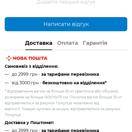
Додайте перший відгук
Написати відгук
Доставка
Оплата
Гарантія
Самовивіз з відділення:
до 2999 грн -
за тарифами перевізника
від 3000 грн
-
безкоштовно на відділення*
* Відправлення вагою не більше 30 кг (фактична або об'ємна),
розмірами не більше 120х70х70 см. Посилки вагою більше 30 кг
відправляються за рахунок Покупця незалежно від
вартості. Товари, куплені за акцією, відправляються за рахунок
Покупця.
Доставка у Поштомат:
до 2999 грн -
за тарифами перевізника