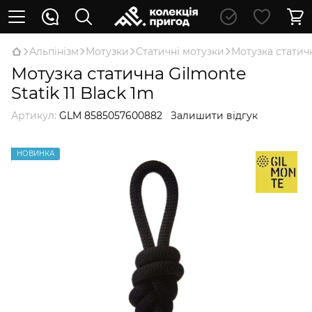
Альпінізм
Мотузки
Статичні мотузки
Мотузка статичн
Мотузка статична Gilmonte
Statik 11 Black 1m
Артикул:
GLM 8585057600882
Залишити відгук
НОВИНКА