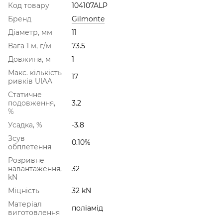
Код товару
104107ALP
Бренд
Gilmonte
Діаметр, мм
11
Вага 1 м, г/м
73.5
Довжина, м
1
Макс. кількість
17
ривків UIAA
Статичне
подовження,
3.2
%
Усадка, %
-3.8
Зсув
0.10%
обплетення
Розривне
навантаження,
32
kN
Міцність
32 kN
Матеріал
поліамід
виготовлення