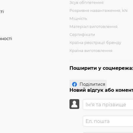
Зсув обплетення
Розривне навантаження, kN
ті
Міцність
Матеріал виготовлення
Сертифікати
чності
Країна реєстрації бренду
Країна виготовлення
Поширити у соцмережа
Поділитися
Новий відгук або комен