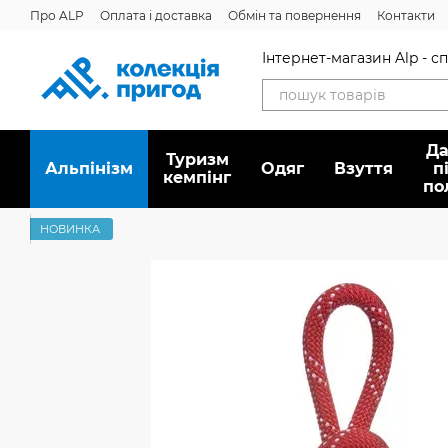
Перейти до основного контенту
Про ALP
Оплата і доставка
Обмін та повернення
Контакти
Інтернет-магазин Alp - 
Да
Туризм
Альпінізм
Oдяг
Взуття
п
кемпінг
по
НОВИНКА