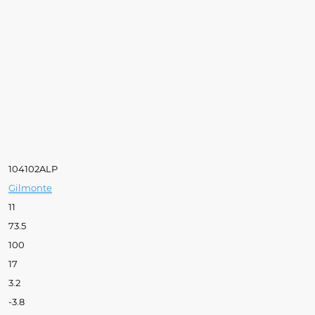
104102ALP
Gilmonte
11
73.5
100
17
3.2
-3.8