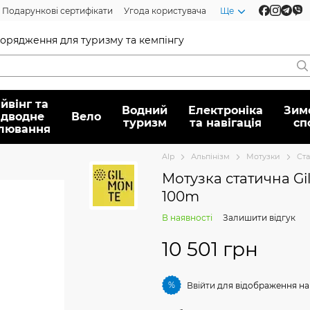
Подарункові сертифікати
Угода користувача
Ще
спорядження для туризму та кемпінгу
йвінг та
Водний
Електроніка
Зим
ідводне
Вело
туризм
та навігація
сп
лювання
Alp
Альпінізм
Мотузки
Ста
Мотузка статична Gil
100m
В наявності
Залишити відгук
10 501 грн
%
Ввійти
для відображення на