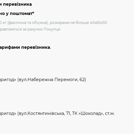
и перевізника
но у поштомат*
0 кг (фактична та об'ємна), розмірами не більше 40х60х30
дправляються за рахунок Покупця.
тарифами перевізника
.
пригод» (вул.Набережна Перемоги, 62)
игод» (вул.Костянтинівська, 71, ТК «Шоколад», ст.м.