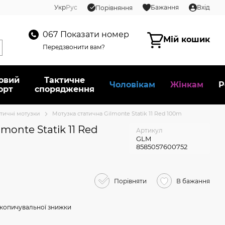
Укр
Рус
Бажання
Вхід
Порівняння
067
Показати номер
Мій кошик
Передзвонити вам?
овий
Тактичне
Чоловікам
Жінкам
Р
орт
спорядження
тичні мотузки
Мотузка статична Gilmonte Statik 11 Red 100m
monte Statik 11 Red
Артикул
GLM
8585057600752
Порівняти
В бажання
копичувальної знижки