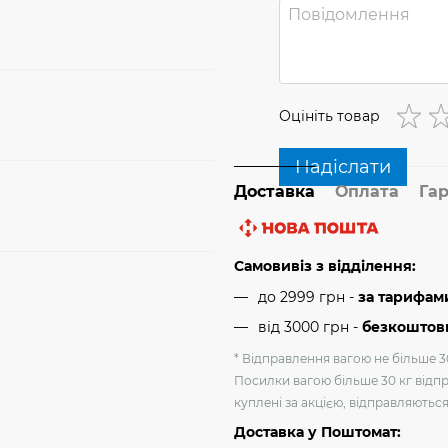
Оцініть товар
Надіслати
Доставка
Оплата
Гар
Самовивіз з відділення:
до 2999 грн -
за тарифам
від 3000 грн
-
безкоштовн
* Відправлення вагою не більше 30
Посилки вагою більше 30 кг відпр
куплені за акцією, відправляютьс
Доставка у Поштомат: