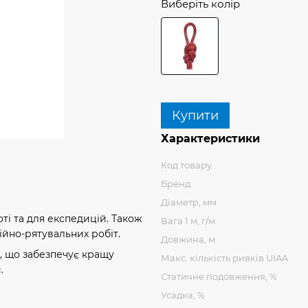
Виберіть колір
Купити
Характеристики
Код товару
Бренд
Діаметр, мм
оті та для експедицій. Також
Вага 1 м, г/м
рійно-рятувальних робіт.
Довжина, м
я, що забезпечує кращу
Макс. кількість ривків UIAA
.
Статичне подовження, %
Усадка, %