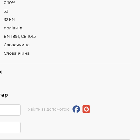
0.10%
32
32 kN
поліамід
EN 1891, CE 1015
Словаччина
Словаччина
х
тар
Увійти за допомогою