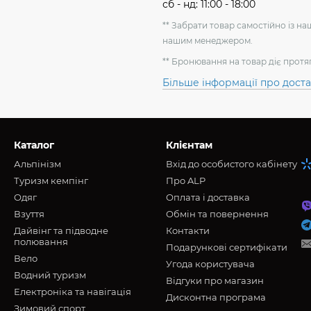
сб - нд: 11:00 - 18:00
** Забрати товар самостійно із н
нашим менеджером.
** Бронювання на товар діє протя
Більше інформації про дост
Каталог
Клієнтам
Альпінізм
Вхід до особистого кабінету
Туризм кемпінг
Про ALP
Oдяг
Оплата і доставка
Взуття
Обмін та повернення
Дайвінг та підводне
Контакти
полювання
Подарункові сертифікати
Вело
Угода користувача
Водний туризм
Відгуки про магазин
Електроніка та навігація
Дисконтна програма
Зимовий спорт