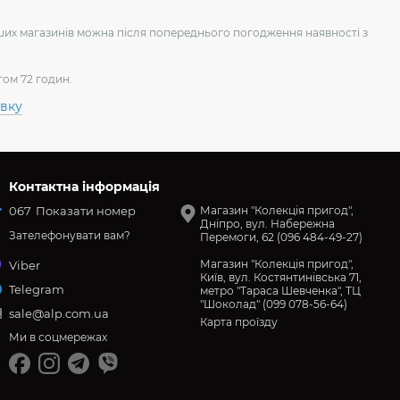
аших магазинів можна після попереднього погодження наявності з
гом 72 годин.
авку
Контактна інформація
067
Показати номер
Магазин "Колекція пригод",
Дніпро, вул. Набережна
Зателефонувати вам?
Перемоги, 62 (096 484-49-27)
Магазин "Колекція пригод",
Viber
Київ, вул. Костянтинівська 71,
Telegram
метро "Тараса Шевченка", ТЦ
"Шоколад" (099 078-56-64)
sale@alp.com.ua
Карта проїзду
Ми в соцмережах