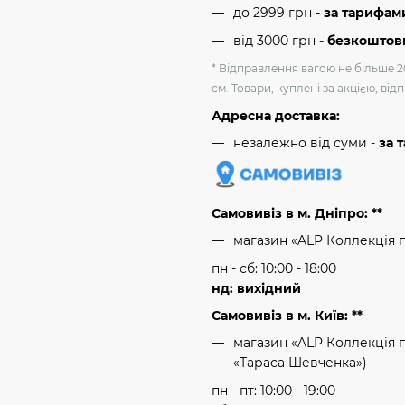
до 2999 грн -
за тарифам
від 3000 грн
- безкоштов
* Відправлення вагою не більше 2
см. Товари, куплені за акцією, ві
Адресна доставка:
незалежно від суми -
за 
Самовивіз в м. Дніпро: **
магазин «ALP Коллекція 
пн - сб: 10:00 - 18:00
нд: вихідний
Самовивіз в м. Київ: **
магазин «ALP Коллекція пр
«Тараса Шевченка»)
пн - пт: 10:00 - 19:00