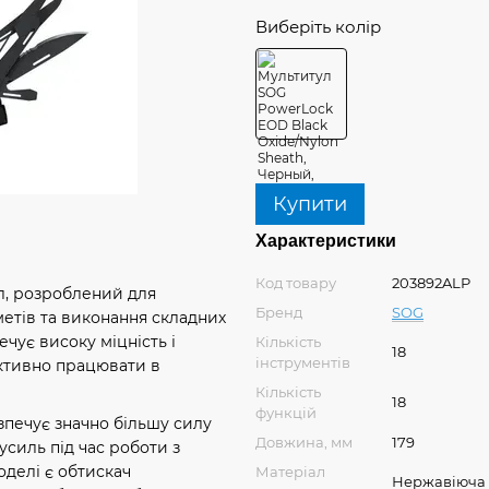
Виберіть колір
Купити
Характеристики
Код товару
203892ALP
л, розроблений для
Бренд
SOG
етів та виконання складних
ечує високу міцність і
Кількість
18
інструментів
ективно працювати в
Кількість
18
функцій
зпечує значно більшу силу
Довжина, мм
179
силь під час роботи з
делі є обтискач
Матеріал
Нержавіюча 