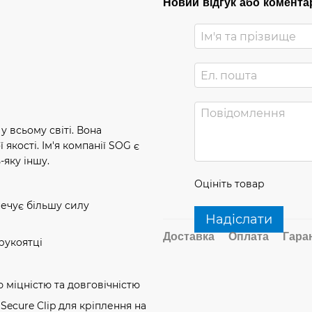
Новий відгук або комента
у всьому світі. Вона
кості. Ім'я компанії SOG є
-яку іншу.
Оцініть товар
ечує більшу силу
Надіслати
Доставка
Оплата
Гара
рукоятці
 міцністю та довговічністю
Secure Clip для кріплення на