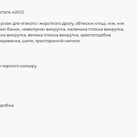
сталь 420J2
різак для м'якого і жорсткого дроту, обтискні кліщі, ніж, ніж
их банок, «ювелірна» викрутка, маленька плоска викрутка,
ка викрутка, велика плоска викрутка, хрестоподібна
дкривачка, шило, тристоронній напило
 чорного кольору
коробка