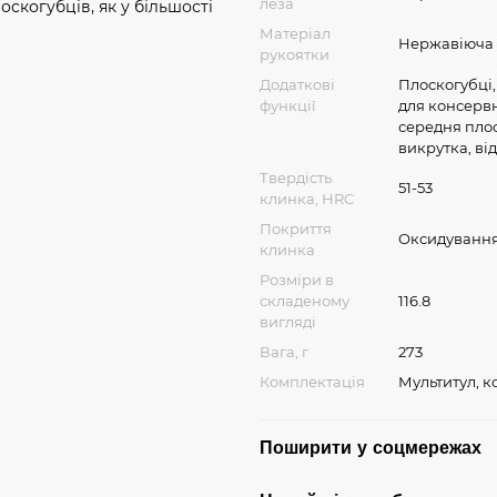
леза
оскогубців, як у більшості
Матеріал
Нержавіюча 
рукоятки
Додаткові
Плоскогубці, 
функції
для консервн
середня плос
викрутка, ві
Твердість
51-53
клинка, HRC
Покриття
Оксидування
клинка
Розміри в
складеному
116.8
вигляді
Вага, г
273
Комплектація
Мультитул, 
Поширити у соцмережах