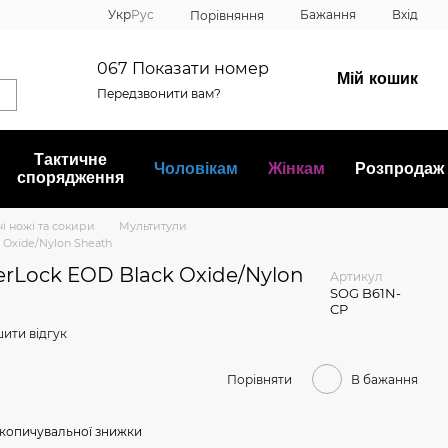
Укр
Рус
Бажання
Вхід
Порівняння
067
Показати номер
Мій кошик
Передзвонити вам?
Тактичне
Чоловікам
Жінкам
Розпродаж
спорядження
і ножі та сокири
Мультитули
Oxide/Nylon Sheath
rLock EOD Black Oxide/Nylon
Артикул
SOG B61N-
CP
ити відгук
Порівняти
В бажання
копичувальної знижки