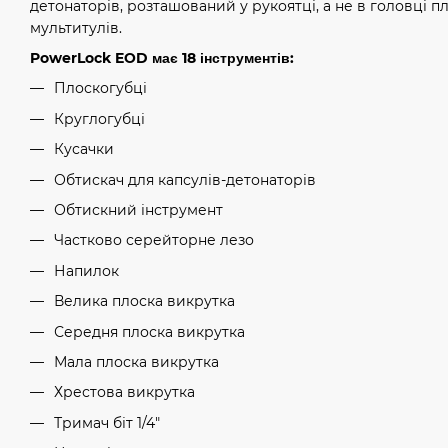
детонаторів, розташований у рукоятці, а не в головці пл
мультитулів.
PowerLock EOD має 18 інструментів:
Плоскогубці
Круглогубці
Кусачки
Обтискач для капсулів-детонаторів
Обтискний інструмент
Частково серейторне лезо
Напилок
Велика плоска викрутка
Середня плоска викрутка
Мала плоска викрутка
Хрестова викрутка
Тримач біт 1/4"