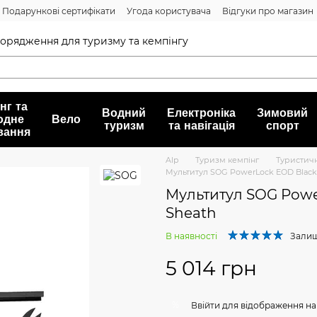
Подарункові сертифікати
Угода користувача
Відгуки про магазин
Договір публічної оферти
спорядження для туризму та кемпінгу
нг та
Водний
Електроніка
Зимовий
одне
Вело
туризм
та навігація
спорт
вання
Alp
Туризм кемпінг
Туристичн
Мультитул SOG PowerLock EOD Black 
Мультитул SOG Powe
Sheath
В наявності
Залиш
5 014 грн
%
Ввійти
для відображення на