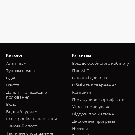
Каталог
Клієнтам
Альпінізм
Вхід до особистого кабінету
Туризм кемпінг
Про ALP
Oдяг
Оплата і доставка
Взуття
Обмін та повернення
Дайвінг та підводне
Контакти
полювання
Подарункові сертифікати
Вело
Угода користувача
Водний туризм
Відгуки про магазин
Електроніка та навігація
Дисконтна програма
Зимовий спорт
Новини
Тактичне спорядження