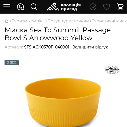
Туризм кемпінг
Посуд туристичний
Туристичні мис
Миска Sea To Summit Passage
Bowl S Arrowwood Yellow
Артикул:
STS ACK037011-040901
Залишити відгук
ВІДЕО