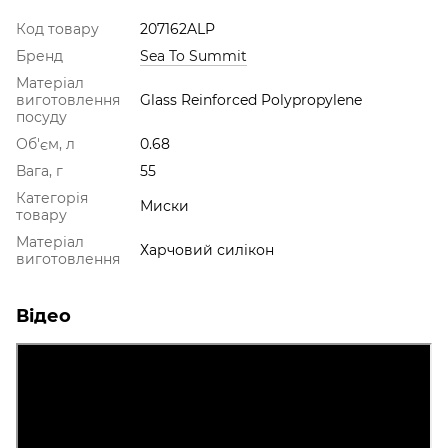
Код товару
207162ALP
Бренд
Sea To Summit
Матеріал
виготовлення
Glass Reinforced Polypropylene
посуду
Об'єм, л
0.68
Вага, г
55
Категорія
Миски
товару
Матеріал
Харчовий силікон
виготовлення
Відео