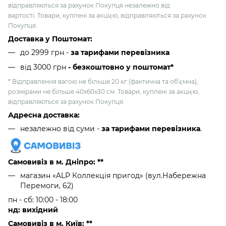
відправляються за рахунок Покупця незалежно від
вартості. Товари, куплені за акцією, відправляються за рахунок
Покупця.
Доставка у Поштомат:
до 2999 грн -
за тарифами перевізника
від 3000 грн
- безкоштовно у поштомат*
* Відправлення вагою не більше 20 кг (фактична та об'ємна),
розмірами не більше 40х60х30 см. Товари, куплені за акцією,
відправляються за рахунок Покупця.
Адресна доставка:
незалежно від суми -
за тарифами перевізника
.
Самовивіз в м. Дніпро: **
магазин «ALP Коллекція пригод» (вул.Набережна
Перемоги, 62)
пн - сб: 10:00 - 18:00
нд: вихідний
Самовивіз в м. Київ: **