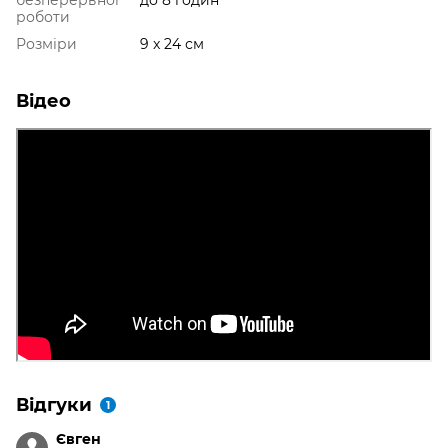
безперервної
до 8 годин
роботи
Розміри
9 x 24 см
Відео
Відгуки
1
Євген