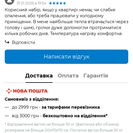
31.01.2026 в 19:54
Корисний набір, якщо у квартирі немає чи слабке
опалення, або треба працювати у холодному
приміщенні. В мене найбільше тепла втрачається через
голову і шию, грілки дуже допомогли протриматися
кілька робочих днів. Температура нагріву комфортна
Відповісти
Написати відгук
Доставка
Оплата
Гарантія
Самовивіз з відділення:
до 2999 грн -
за тарифами перевізника
від 3000 грн
-
безкоштовно на відділення*
* Відправлення вагою не більше 30 кг (фактична або об'ємна),
розмірами не більше 120х70х70 см. Посилки вагою більше 30 кг