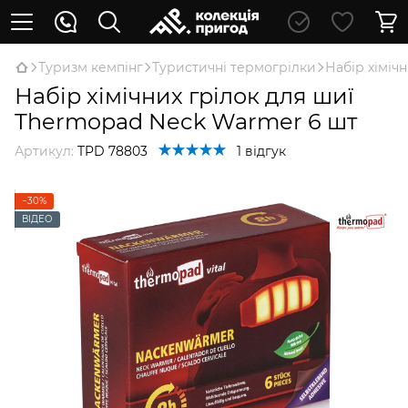
Туризм кемпінг
Туристичні термогрілки
Набір хіміч
Набір хімічних грілок для шиї
Thermopad Neck Warmer 6 шт
Артикул:
TPD 78803
1 відгук
−30%
ВІДЕО