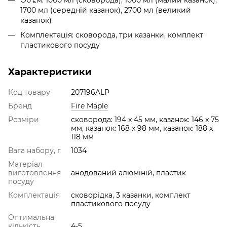
Об'єм: 1000 мл (сковорода), 1000 мл (малий казанок),
1700 мл (середній казанок), 2700 мл (великий
казанок)
Комплектація: сковорода, три казанки, комплект
пластикового посуду
Характеристики
Код товару
207196ALP
Бренд
Fire Maple
Розміри
сковорода: 194 x 45 мм, казанок: 146 x 75
мм, казанок: 168 x 98 мм, казанок: 188 x
118 мм
Вага набору, г
1034
Матеріал
виготовлення
анодований алюміній, пластик
посуду
Комплектація
сковорідка, 3 казанки, комплект
пластикового посуду
Оптимальна
кількість
4-5