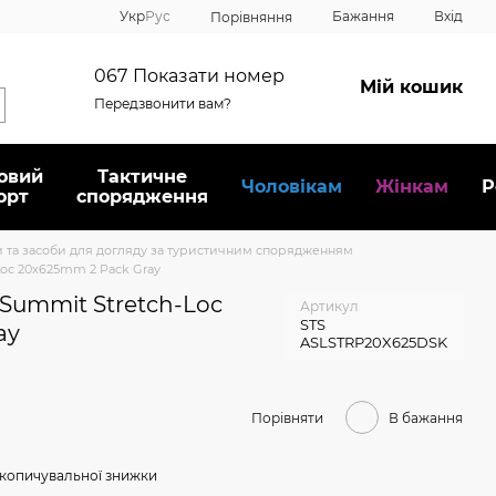
Укр
Рус
Бажання
Вхід
Порівняння
067
Показати номер
Мій кошик
Передзвонити вам?
овий
Тактичне
Чоловікам
Жінкам
Р
орт
спорядження
 та засоби для догляду за туристичним спорядженням
Loc 20x625mm 2 Pack Gray
 Summit Stretch-Loc
Артикул
STS
ay
ASLSTRP20X625DSK
Порівняти
В бажання
копичувальної знижки