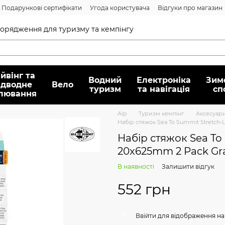
Подарункові сертифікати
Угода користувача
Відгуки про магазин
Договір публічної оферти
спорядження для туризму та кемпінгу
йвінг та
Водний
Електроніка
Зим
ідводне
Вело
туризм
та навігація
сп
лювання
Alp
Туризм кемпінг
Аксесуари
Набір стяжок Sea To Summit Stretch-
Набір стяжок Sea To
20x625mm 2 Pack Gr
В наявності
Залишити відгук
552 грн
%
Ввійти
для відображення на