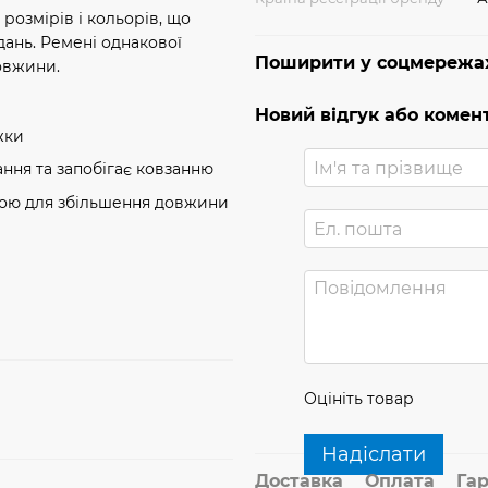
 розмірів і кольорів, що
дань. Ремені однакової
Поширити у соцмережа
овжини.
Новий відгук або комен
жки
ння та запобігає ковзанню
бою для збільшення довжини
Оцініть товар
Надіслати
Доставка
Оплата
Гар