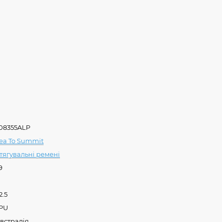
08355ALP
ea To Summit
тягувальні ремені
9
2.5
PU
встралія