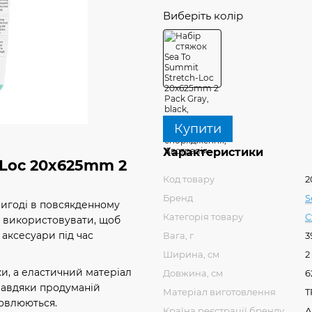
Виберіть колір
Купити
Характеристики
-Loc 20x625mm 2
Код товару
2
Бренд
S
пригоді в повсякденному
Категорія товару
С
на використовувати, щоб
 аксесуари під час
Вага, г
3
Ширина, см
2
и, а еластичний матеріал
Довжина, см
6
Завдяки продуманій
Матеріал виготовлення
T
новлюються.
Країна реєстрації бренду
А