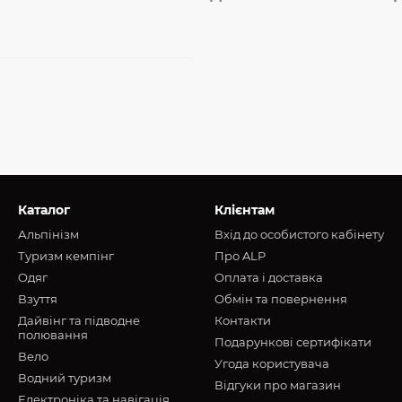
Каталог
Клієнтам
Альпінізм
Вхід до особистого кабінету
Туризм кемпінг
Про ALP
Oдяг
Оплата і доставка
Взуття
Обмін та повернення
Дайвінг та підводне
Контакти
полювання
Подарункові сертифікати
Вело
Угода користувача
Водний туризм
Відгуки про магазин
Електроніка та навігація