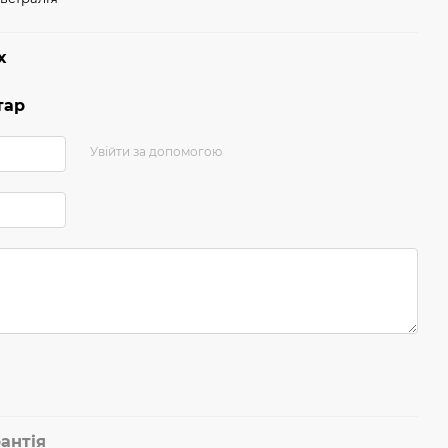
х
тар
Увійти за допомогою
антія