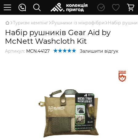
Туризм кемпінг
Рушники із мікрофібри
Набір рушник
Набір рушників Gear Aid by
McNett Washcloth Kit
Артикул:
MCN.44127
Залишити відгук