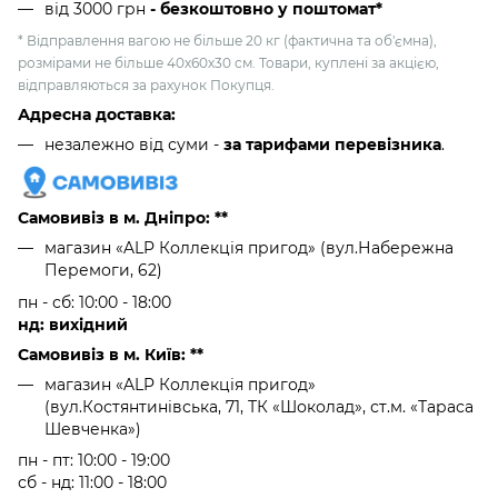
від 3000 грн
- безкоштовно у поштомат*
* Відправлення вагою не більше 20 кг (фактична та об'ємна),
розмірами не більше 40х60х30 см. Товари, куплені за акцією,
відправляються за рахунок Покупця.
Адресна доставка:
незалежно від суми -
за тарифами перевізника
.
Самовивіз в м. Дніпро: **
магазин «ALP Коллекція пригод» (вул.Набережна
Перемоги, 62)
пн - сб: 10:00 - 18:00
нд: вихідний
Самовивіз в м. Київ: **
магазин «ALP Коллекція пригод»
(вул.Костянтинівська, 71, ТК «Шоколад», ст.м. «Тараса
Шевченка»)
пн - пт: 10:00 - 19:00
сб - нд: 11:00 - 18:00