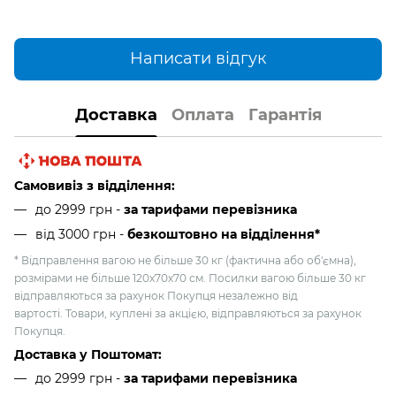
Написати відгук
Доставка
Оплата
Гарантія
Самовивіз з відділення:
до 2999 грн -
за тарифами перевізника
від 3000 грн
-
безкоштовно на відділення*
* Відправлення вагою не більше 30 кг (фактична або об'ємна),
розмірами не більше 120х70х70 см. Посилки вагою більше 30 кг
відправляються за рахунок Покупця незалежно від
вартості. Товари, куплені за акцією, відправляються за рахунок
Покупця.
Доставка у Поштомат:
до 2999 грн -
за тарифами перевізника