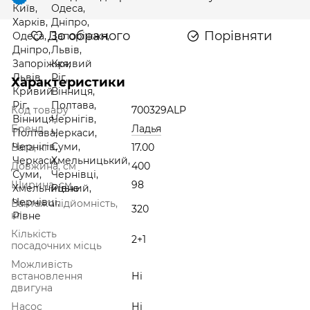
До обраного
Порівняти
Характеристики
Код товару
700329ALP
Бренд
Ладья
Вага, кг
17.00
Довжина, см
400
Ширина, см
98
Вантажопідйомність,
320
кг
Кількість
2+1
посадочних місць
Можливість
встановлення
Ні
двигуна
Насос
Ні