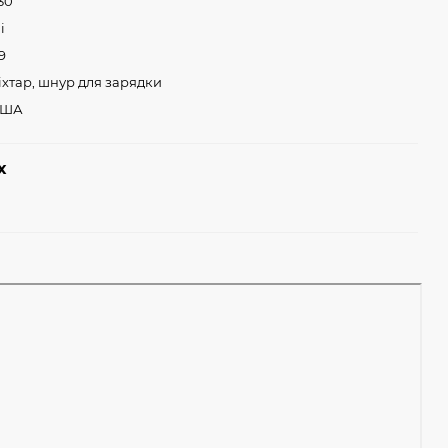
30
і
9
іхтар, шнур для зарядки
США
х