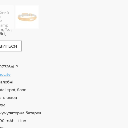
явиться
07726ALP
ioLite
алобні
otal, spot, flood
вітлодіод
PX4
кумуляторна батарея
00 mAh Li-Ion