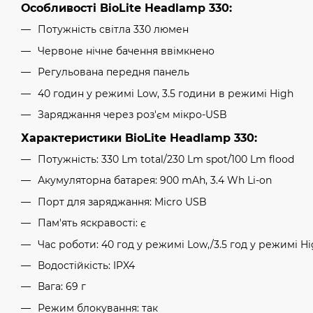
Особливості BioLite Headlamp 330:
Потужність світла 330 люмен
Червоне нічне бачення ввімкнено
Регульована передня панель
40 годин у режимі Low, 3.5 години в режимі High
Заряджання через роз'єм мікро-USB
Характеристики BioLite Headlamp 330:
Потужність: 330 Lm total/230 Lm spot/100 Lm flood
Акумуляторна батарея: 900 mAh, 3.4 Wh Li-on
Порт для заряджання: Micro USB
Пам'ять яскравості: є
Час роботи: 40 год у режимі Low,/3.5 год у режимі H
Водостійкість: IPX4
Вага: 69 г
Режим блокування: так