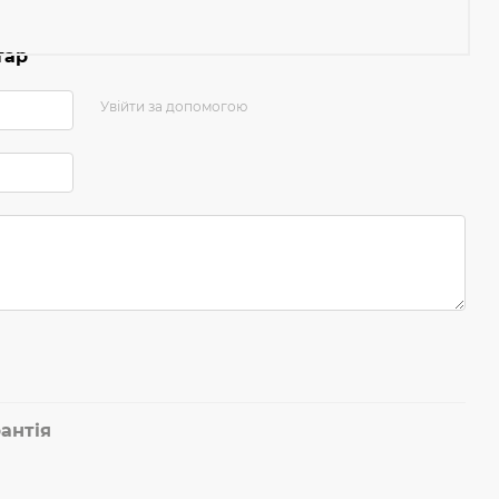
тар
Увійти за допомогою
антія