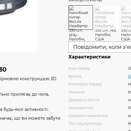
Повідомити, коли з'
Характеристики
Код товару
2
30
Бренд
B
 фірмовою конструкцією 3D
Категорія товару
Н
Режими
t
ільно прилягає до чола,
Джерело світла
с
Захищеність
I
а будь-якої активності.
Джерело живлення
а
начає, що ви можете забути
Тип акумулятора
9