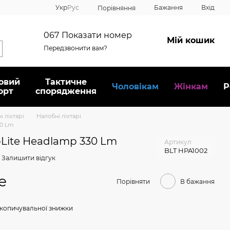
Укр
Рус
Бажання
Вхід
Порівняння
067
Показати номер
Мій кошик
Передзвонити вам?
овий
Тактичне
Чоловікам
Жінкам
Р
орт
спорядження
і ліхтарі
Налобні ліхтарі
30 Lm
oLite Headlamp 330 Lm
Артикул
BLT HPA1002
Залишити відгук
е
Порівняти
В бажання
копичувальної знижки