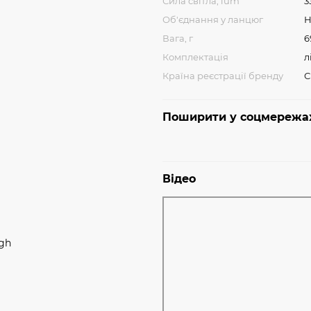
Сила світла, lum
3
Об'єднання у ланцюг
Н
Вага, г
6
Комплектація
л
Країна реєстрації бренду
Поширити у соцмережа
Відео
igh