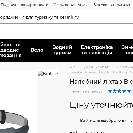
Подарункові сертифікати
Угода користувача
Відгуки про магазин
Договір публічної оферти
спорядження для туризму та кемпінгу
йвінг та
Водний
Електроніка
Зим
ідводне
Вело
туризм
та навігація
сп
лювання
Alp
Туризм кемпінг
Туристичн
Налобний ліхтар BioLite Headlamp 3
Налобний ліхтар Bi
Немає в наявності
Ціну уточнюйт
%
Ввійти
для відображення на
Виберіть колір