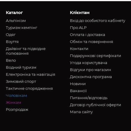
Каталог
Клієнтам
Альпінізм
Вхід до особистого кабінету
Туризм кемпінг
Про ALP
Oдяг
Оплата і доставка
Взуття
Обмін та повернення
Дайвінг та підводне
Контакти
полювання
Подарункові сертифікати
Вело
Угода користувача
Водний туризм
Відгуки про магазин
Електроніка та навігація
Дисконтна програма
Зимовий спорт
Новини
Тактичне спорядження
Вакансії
Чоловікам
Питання/відповідь
Жінкам
Договір публічної оферти
Розпродаж
Мапа сайту