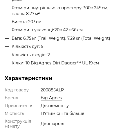
Розміри внутрішнього простору: 300 × 245 см,
площа 8.27 м²
Висота: 203 см
Розміри в упаковці: 20 × 42 × 66 см
Вага: 6.75 кг (Trail Weight), 7.29 кг (Total Weight)
Кількість дуг: 5
Кількість входів: 2
Кілки: 10 Big Agnes Dirt Dagger™ UL 19 см
Характеристики
Код товару
200885ALP
Бренд
Big Agnes
Призначення
Для кемпінгу
Місткість
П'ятимісні та більше
Конструкція
Двошарові
намету