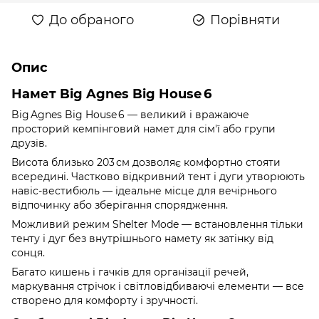
До обраного
Порівняти
Опис
Намет Big Agnes Big House 6
Big Agnes Big House 6 — великий і вражаюче
просторий кемпінговий намет для сім'ї або групи
друзів.
Висота близько 203 см дозволяє комфортно стояти
всередині. Частково відкривний тент і дуги утворюють
навіс-вестибюль — ідеальне місце для вечірнього
відпочинку або зберігання спорядження.
Можливий режим Shelter Mode — встановлення тільки
тенту і дуг без внутрішнього намету як затінку від
сонця.
Багато кишень і гачків для організації речей,
маркування стрічок і світловідбиваючі елементи — все
створено для комфорту і зручності.