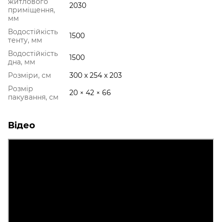
житлового
2030
приміщення,
мм
Водостійкість
1500
тенту, мм
Водостійкість
1500
дна, мм
Розміри, см
300 х 254 х 203
Розмір
20 × 42 × 66
пакування, см
Відео