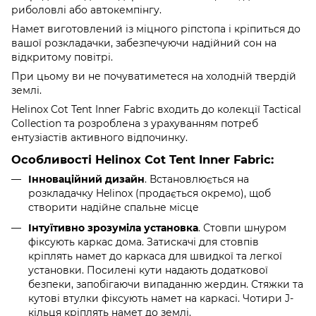
риболовлі або автокемпінгу.
Намет виготовлений із міцного ріпстопа і кріпиться до
вашої розкладачки, забезпечуючи надійний сон на
відкритому повітрі.
При цьому ви не почуватиметеся на холодній твердій
землі.
Helinox Cot Tent Inner Fabric входить до колекції Tactical
Collection та розроблена з урахуванням потреб
ентузіастів активного відпочинку.
Особливості Helinox Cot Tent Inner Fabric:
Інноваційний дизайн
. Встановлюється на
розкладачку Helinox (продається окремо), щоб
створити надійне спальне місце
Інтуїтивно зрозуміла установка
. Стовпи шнуром
фіксують каркас дома. Затискачі для стовпів
кріплять намет до каркаса для швидкої та легкої
установки. Посилені кути надають додаткової
безпеки, запобігаючи випаданню жердин. Стяжки та
кутові втулки фіксують намет на каркасі. Чотири J-
кільця кріплять намет до землі.