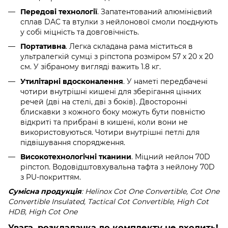
Передові технології
. Запатентований алюмінієвий
сплав DAC та втулки з нейлонової смоли поєднують
у собі міцність та довговічність.
Портативна
. Легка складана рама міститься в
ультралегкій сумці з ріпстопа розміром 57 x 20 x 20
см. У зібраному вигляді важить 1.8 кг.
Утилітарні вдосконалення
. У наметі передбачені
чотири внутрішні кишені для зберігання цінних
речей (дві на стелі, дві з боків). Двосторонні
блискавки з кожного боку можуть бути повністю
відкриті та прибрані в кишені, коли вони не
використовуються. Чотири внутрішні петлі для
підвішування спорядження.
Високотехнологічні тканини
. Міцний нейлон 70D
ріпстоп. Водовідштовхувальна тафта з нейлону 70D
з PU-покриттям.
Сумісна продукція
: Helinox Cot One Convertible, Cot One
Convertible Insulated, Tactical Cot Convertible, High Cot
HDВ, High Cot One
Увага, розкладачка до комплекту не входить!