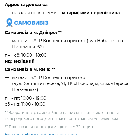
Адресна доставка:
незалежно від суми -
за тарифами перевізника
.
Самовивіз в м. Дніпро: **
магазин «ALP Коллекція пригод» (вул.Набережна
Перемоги, 62)
пн - сб: 10:00 - 18:00
нд: вихідний
Самовивіз в м. Київ: **
магазин «ALP Коллекція пригод»
(вул.Костянтинівська, 71, ТК «Шоколад», ст.м. «Тараса
Шевченка»)
пн - пт: 10:00 - 19:00
сб - нд: 11:00 - 18:00
** Забрати товар самостійно із наших магазинів можна після
попереднього погодження наявності з нашим менеджером.
** Бронювання на товар діє протягом 72 годин.
Більше інформації про доставку