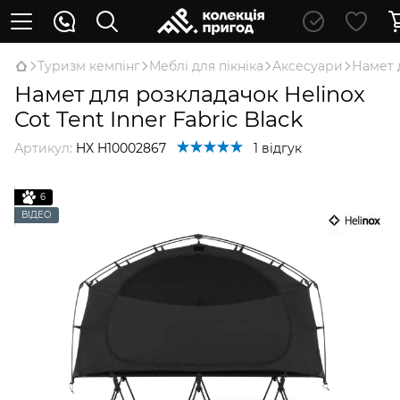
Туризм кемпінг
Меблі для пікніка
Аксесуари
Намет д
Намет для розкладачок Helinox
Cot Tent Inner Fabric Black
Артикул:
HX H10002867
1 відгук
6
ВІДЕО