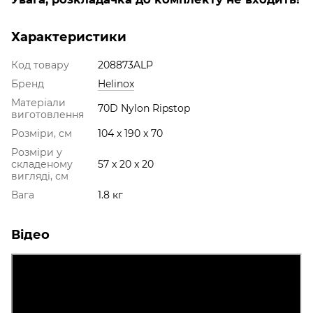
Характеристики
Код товару
208873ALP
Бренд
Helinox
Матеріали
70D Nylon Ripstop
виготовлення
Розміри, см
104 x 190 x 70
Розміри у
складеному
57 x 20 x 20
вигляді, см
Вага
1.8 кг
Відео