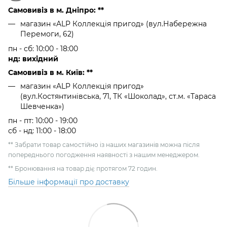
Самовивіз в м. Дніпро: **
магазин «ALP Коллекція пригод» (вул.Набережна
Перемоги, 62)
пн - сб: 10:00 - 18:00
нд: вихідний
Самовивіз в м. Київ: **
магазин «ALP Коллекція пригод»
(вул.Костянтинівська, 71, ТК «Шоколад», ст.м. «Тараса
Шевченка»)
пн - пт: 10:00 - 19:00
сб - нд: 11:00 - 18:00
** Забрати товар самостійно із наших магазинів можна після
попереднього погодження наявності з нашим менеджером.
** Бронювання на товар діє протягом 72 годин.
Більше інформації про доставку