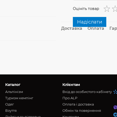
Оцініть товар
Надіслати
Доставка
Оплата
Гар
Каталог
Клієнтам
Альпінізм
Вхід до особистого кабінету
Туризм кемпінг
Про ALP
Oдяг
Оплата і доставка
Взуття
Обмін та повернення
Дайвінг та підводне
Контакти