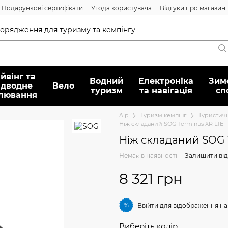
Подарункові сертифікати
Угода користувача
Відгуки про магазин
Договір публічної оферти
спорядження для туризму та кемпінгу
йвінг та
Водний
Електроніка
Зим
ідводне
Вело
туризм
та навігація
сп
лювання
Alp
Туризм кемпінг
Туристичн
Ніж складаний SOG Terminus XR LTE
Ніж складаний SOG 
Немає в наявності
Залишити від
8 321 грн
%
Ввійти
для відображення на
Виберіть колір