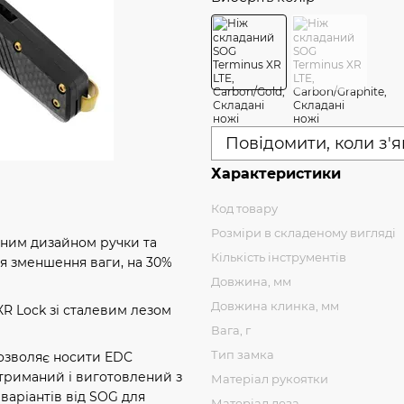
Повідомити, коли з'
Характеристики
Код товару
Розміри в складеному вигляді
леним дизайном ручки та
Кількість інструментів
ля зменшення ваги, на 30%
Довжина, мм
Довжина клинка, мм
R Lock зі сталевим лезом
Вага, г
Тип замка
дозволяє носити EDC
стриманий і виготовлений з
Матеріал рукоятки
варіантів від SOG для
Матеріал леза