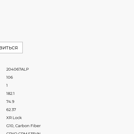
явиться
204067ALP
106
1
182.1
74.9
62.37
XR Lock
G10, Carbon Fiber
CRYO CPM S35VN