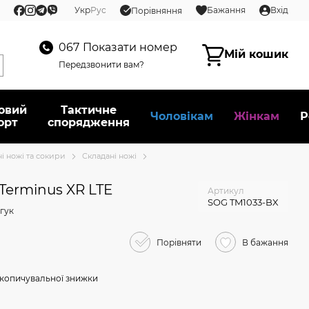
Укр
Рус
Бажання
Вхід
Порівняння
067
Показати номер
Мій кошик
Передзвонити вам?
овий
Тактичне
Чоловікам
Жінкам
Р
орт
спорядження
і ножі та сокири
Складані ножі
Terminus XR LTE
Артикул
SOG TM1033-BX
гук
Порівняти
В бажання
копичувальної знижки