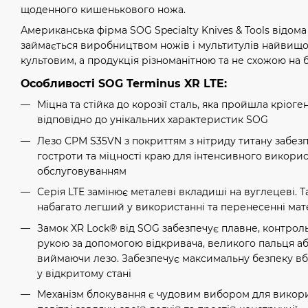
щоденного кишенькового ножа.
Американська фірма SOG Specialty Knives & Tools відома 
займається виробництвом ножів і мультитулів найвищої я
культовим, а продукція різноманітною та не схожою на б
Особливості SOG Terminus XR LTE:
Міцна та стійка до корозії сталь, яка пройшла кріог
відповідно до унікальних характеристик SOG
Лезо CPM S35VN з покриттям з нітриду титану забез
гостроти та міцності краю для інтенсивного викори
обслуговуванням
Серія LTE замінює металеві вкладиші на вуглецеві. 
набагато легший у використанні та перенесенні мат
Замок XR Lock® від SOG забезпечує плавне, контрол
рукою за допомогою відкривача, великого пальця а
виймаючи лезо. Забезпечує максимальну безпеку вб
у відкритому стані
Механізм блокування є чудовим вибором для викори