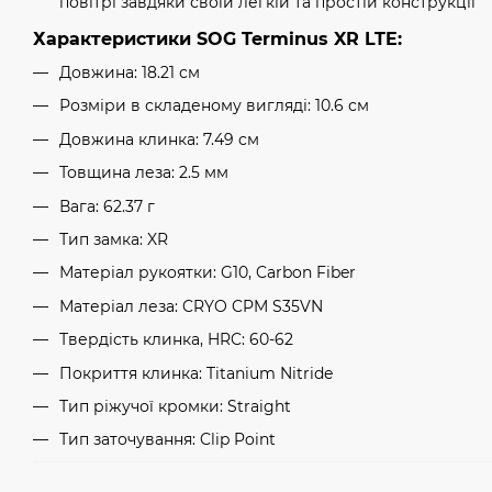
повітрі завдяки своїй легкій та простій конструкції
Характеристики SOG Terminus XR LTE:
Довжина: 18.21 см
Розміри в складеному вигляді: 10.6 см
Довжина клинка: 7.49 см
Товщина леза: 2.5 мм
Вага: 62.37 г
Тип замка: XR
Матеріал рукоятки: G10, Carbon Fiber
Матеріал леза: CRYO CPM S35VN
Твердість клинка, HRC: 60-62
Покриття клинка: Titanium Nitride
Тип ріжучої кромки: Straight
Тип заточування: Clip Point