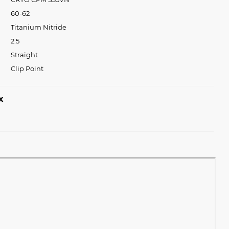
60-62
Titanium Nitride
2.5
Straight
Clip Point
х