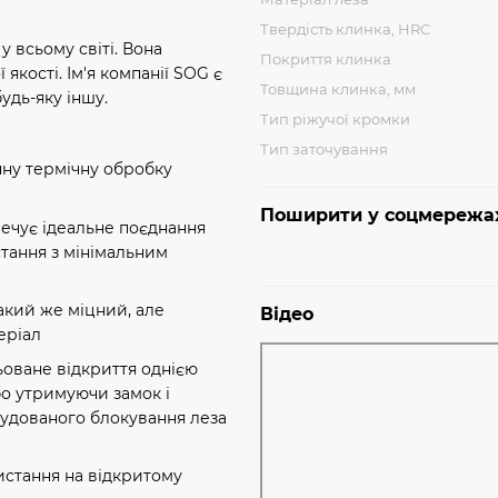
Твердість клинка, HRC
у всьому світі. Вона
Покриття клинка
кості. Ім'я компанії SOG є
Товщина клинка, мм
удь-яку іншу.
Тип ріжучої кромки
Тип заточування
енну термічну обробку
Поширити у соцмережа
печує ідеальне поєднання
стання з мінімальним
Такий же міцний, але
Відео
еріал
ьоване відкриття однією
бо утримуючи замок і
удованого блокування леза
стання на відкритому