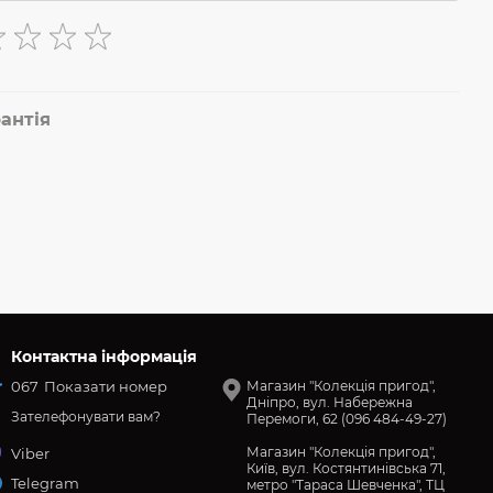
антія
Контактна інформація
067
Показати номер
Магазин "Колекція пригод",
Дніпро, вул. Набережна
Зателефонувати вам?
Перемоги, 62 (096 484-49-27)
Магазин "Колекція пригод",
Viber
Київ, вул. Костянтинівська 71,
Telegram
метро "Тараса Шевченка", ТЦ