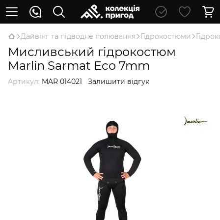
Дайвінг та підводне полювання
Гідрокостюми
Гідро
Мисливський гідрокостюм
Marlin Sarmat Eco 7mm
Артикул:
MAR 014021
Залишити відгук