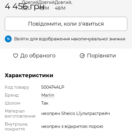
4 456 грн
Повідомити, коли з'явиться
Ввійти
для відображення накопичувальної знижки
%
До обраного
Порівняти
Характеристики
Код товару
500474ALP
Бренд
Marlin
Шолом
Так
Матеріал
неопрен Sheico L/ультрастрейч
виготовлення
Внутрішнє
неопрен з відкритою порою
покриття