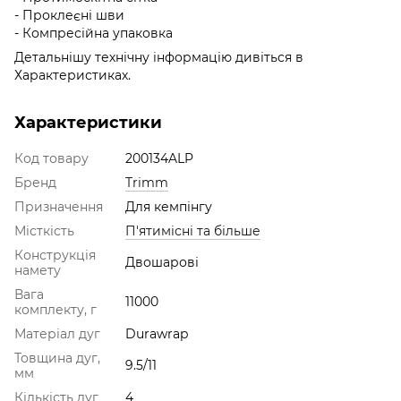
- Проклеєні шви
- Компресійна упаковка
Детальнішу технічну інформацію дивіться в
Характеристиках.
Характеристики
Код товару
200134ALP
Бренд
Trimm
Призначення
Для кемпінгу
Місткість
П'ятимісні та більше
Конструкція
Двошарові
намету
Вага
11000
комплекту, г
Матеріал дуг
Durawrap
Товщина дуг,
9.5/11
мм
Кількість дуг
4