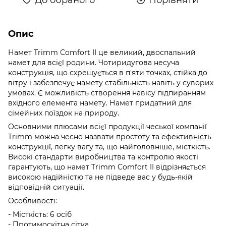
Опис
Намет Trimm Comfort II це великий, двоспальний
намет для всієї родини. Чотиридугова несуча
конструкція, що схрещується в п'яти точках, стійка до
вітру і забезпечує намету стабільність навіть у суворих
умовах. Є можливість створення навісу підпиранням
вхідного елемента намету. Намет придатний для
сімейних поїздок на природу.
Основними плюсами всієї продукції чеської компанії
Trimm можна чесно назвати простоту та ефективність
конструкції, легку вагу та, що найголовніше, місткість.
Високі стандарти виробництва та контролю якості
гарантують, що намет Trimm Comfort II відрізняється
високою надійністю та не підведе вас у будь-якій
відповідній ситуації.
Особливості:
- Місткість: 6 осіб
- Протимоскітна сітка