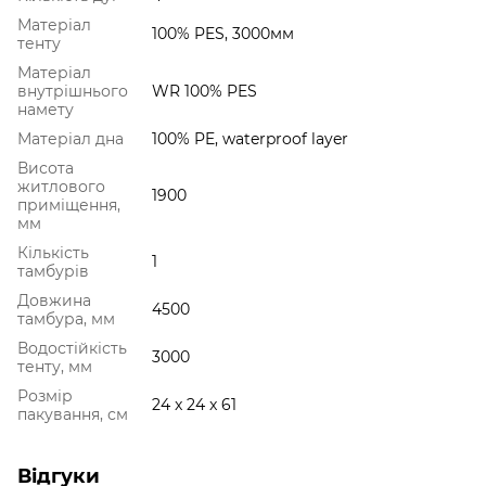
Матеріал
100% PES, 3000мм
тенту
Матеріал
внутрішнього
WR 100% PES
намету
Матеріал дна
100% PE, waterproof layer
Висота
житлового
1900
приміщення,
мм
Кількість
1
тамбурів
Довжина
4500
тамбура, мм
Водостійкість
3000
тенту, мм
Розмір
24 x 24 x 61
пакування, см
Відгуки