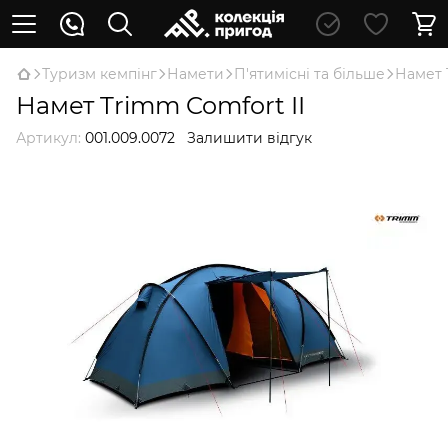
Туризм кемпінг
Намети
П'ятимісні та більше
Намет 
Намет Trimm Comfort II
Артикул:
001.009.0072
Залишити відгук