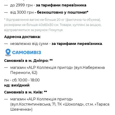
до 2999 грн -
за тарифами перевізника
від 3000 грн
- безкоштовно у поштомат*
* Відправлення вагою не більше 20 кг (фактична та об'ємна),
розмірами не більше 40х60х30 см. Товари, куплені за акцією,
відправляються за рахунок Покупця.
Адресна доставка:
незалежно від суми -
за тарифами перевізника
.
Самовивіз в м. Дніпро: **
магазин «ALP Коллекція пригод» (вул.Набережна
Перемоги, 62)
пн - сб: 10:00 - 18:00
нд: вихідний
Самовивіз в м. Київ: **
магазин «ALP Коллекція пригод»
(вул.Костянтинівська, 71, ТК «Шоколад», ст.м. «Тараса
Шевченка»)