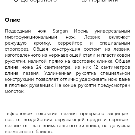
Опис
Подводный нож Sargan Ирень универсальный
многофункциональный нож. Лезвие включает
режущую кромку, серрейтор и специальный
стропорез. Общая конструкция состоит из лезвия,
изготовленного из нержавеющей стали и пластиковой
рукоятки, налитой прямо на хвостовик клинка. Общая
длина ножа 24 сантиметра, из них 12 сантиметров
длина лезвия. Удлиненная рукоятка специальной
конструкции позволяет отлично удерживать нож даже
в плотных рукавицах. На конце рукояти предусмотрен
молоток.
Тефлоновое покрытие лезвия прекрасно защищает
нож от воздействия окружающей среды и скрывает
лезвие от глаз внимательного хищника, не допуская
возможность бликов.