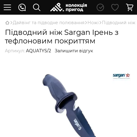
Дайвінг та підводне полювання
Ножі
Підводний ніж 
Підводний ніж Sargan Ірень з
тефлоновим покриттям
Артикул:
AQUATYS/2
Залишити відгук