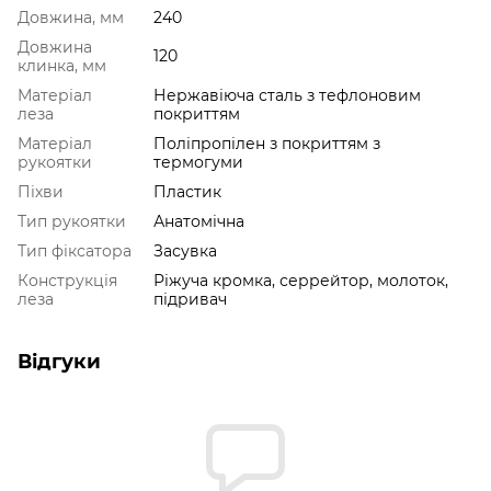
Довжина, мм
240
Довжина
120
клинка, мм
Матеріал
Нержавіюча сталь з тефлоновим
леза
покриттям
Матеріал
Поліпропілен з покриттям з
рукоятки
термогуми
Піхви
Пластик
Тип рукоятки
Анатомічна
Тип фіксатора
Засувка
Конструкція
Ріжуча кромка, серрейтор, молоток,
леза
підривач
Відгуки