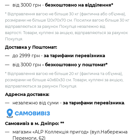
від 3000 грн
-
безкоштовно на відділення*
* Відправлення вагою не більше 30 кг (фактична або об'ємна),
розмірами не більше 120х70х70 см. Посилки вагою більше 30 кг
відправляються за рахунок Покупця незалежно від
вартості. Товари, куплені за акцією, відправляються за рахунок
Покупця.
Доставка у Поштомат:
до 2999 грн -
за тарифами перевізника
від 3000 грн
- безкоштовно у поштомат*
* Відправлення вагою не більше 20 кг (фактична та об'ємна),
розмірами не більше 40х60х30 см. Товари, куплені за акцією,
відправляються за рахунок Покупця.
Адресна доставка:
незалежно від суми -
за тарифами перевізника
.
Самовивіз в м. Дніпро: **
магазин «ALP Коллекція пригод» (вул.Набережна
Перемоги, 62)