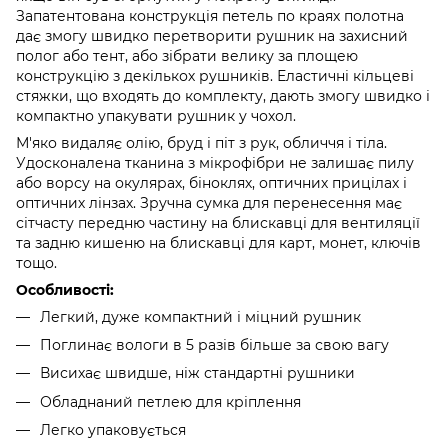
Запатентована конструкція петель по краях полотна
дає змогу швидко перетворити рушник на захисний
полог або тент, або зібрати велику за площею
конструкцію з декількох рушників. Еластичні кільцеві
стяжки, що входять до комплекту, дають змогу швидко і
компактно упакувати рушник у чохол.
М'яко видаляє олію, бруд і піт з рук, обличчя і тіла.
Удосконалена тканина з мікрофібри не залишає пилу
або ворсу на окулярах, біноклях, оптичних прицілах і
оптичних лінзах. Зручна сумка для перенесення має
сітчасту передню частину на блискавці для вентиляції
та задню кишеню на блискавці для карт, монет, ключів
тощо.
Особливості:
Легкий, дуже компактний і міцний рушник
Поглинає вологи в 5 разів більше за свою вагу
Висихає швидше, ніж стандартні рушники
Обладнаний петлею для кріплення
Легко упаковується