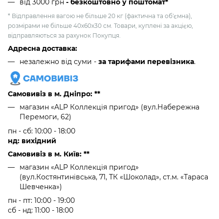
від 3000 грн
- безкоштовно у поштомат*
* Відправлення вагою не більше 20 кг (фактична та об'ємна),
розмірами не більше 40х60х30 см. Товари, куплені за акцією,
відправляються за рахунок Покупця.
Адресна доставка:
незалежно від суми -
за тарифами перевізника
.
Самовивіз в м. Дніпро: **
магазин «ALP Коллекція пригод» (вул.Набережна
Перемоги, 62)
пн - сб: 10:00 - 18:00
нд: вихідний
Самовивіз в м. Київ: **
магазин «ALP Коллекція пригод»
(вул.Костянтинівська, 71, ТК «Шоколад», ст.м. «Тараса
Шевченка»)
пн - пт: 10:00 - 19:00
сб - нд: 11:00 - 18:00