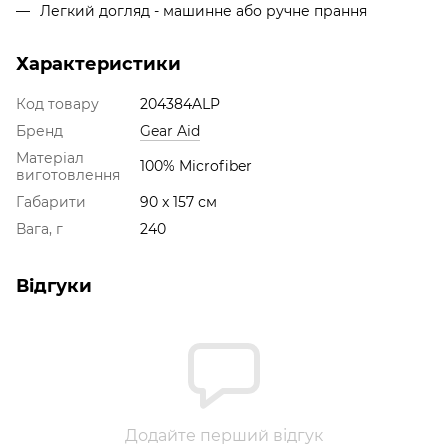
Легкий догляд - машинне або ручне прання
Характеристики
Код товару
204384ALP
Бренд
Gear Aid
Матеріал
100% Microfiber
виготовлення
Габарити
90 x 157 см
Вага, г
240
Відгуки
Додайте перший відгук