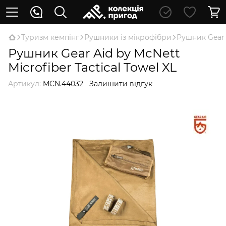
Туризм кемпінг
Рушники із мікрофібри
Рушник Gear A
Рушник Gear Aid by McNett
Microfiber Tactical Towel XL
Артикул:
MCN.44032
Залишити відгук