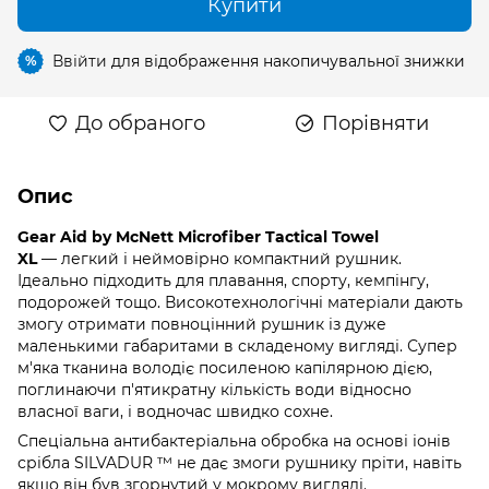
Купити
Ввійти
для відображення накопичувальної знижки
%
До обраного
Порівняти
Опис
Gear Aid by McNett Microfiber Tactical Towel
XL
— легкий і неймовірно компактний рушник.
Ідеально підходить для плавання, спорту, кемпінгу,
подорожей тощо. Високотехнологічні матеріали дають
змогу отримати повноцінний рушник із дуже
маленькими габаритами в складеному вигляді. Супер
м'яка тканина володіє посиленою капілярною дією,
поглинаючи п'ятикратну кількість води відносно
власної ваги, і водночас швидко сохне.
Спеціальна антибактеріальна обробка на основі іонів
срібла SILVADUR ™ не дає змоги рушнику пріти, навіть
якщо він був згорнутий у мокрому вигляді.