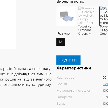
Виберіть колір
Розмір
M
Купити
Характеристики
ь разів більше за свою вагу!
ще й відрізняється тим, що
Код товару
20
із рушника від звичайного
Бренд
Gea
вного відпочинку та туризму.
Матеріал виготовлення
100
Габарити
51 
Вага, г
10