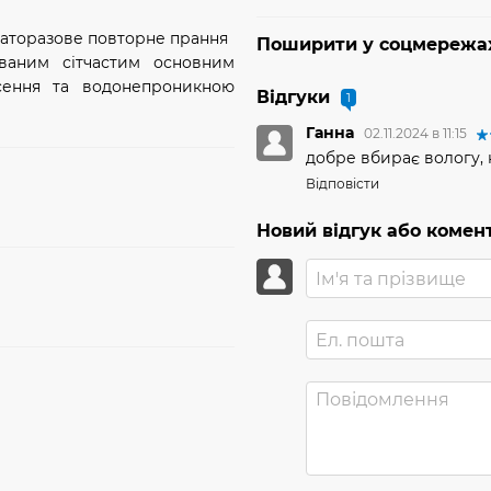
гаторазове повторне прання
Поширити у соцмережа
ваним сітчастим основним
есення та водонепроникною
Відгуки
1
Ганна
02.11.2024 в 11:15
добре вбирає вологу,
Відповісти
Новий відгук або комен