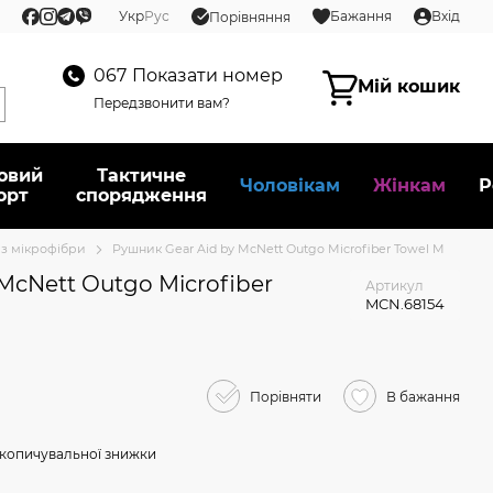
Укр
Рус
Бажання
Вхід
Порівняння
067
Показати номер
Мій кошик
Передзвонити вам?
овий
Тактичне
Чоловікам
Жінкам
Р
орт
спорядження
із мікрофібри
Рушник Gear Aid by McNett Outgo Microfiber Towel M
McNett Outgo Microfiber
Артикул
MCN.68154
Порівняти
В бажання
копичувальної знижки