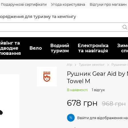
Подарункові сертифікати
Угода користувача
Відгуки про магазин
Договір публічної оферти
спорядження для туризму та кемпінгу
йвінг та
Водний
Електроніка
Зим
ідводне
Вело
туризм
та навігація
сп
лювання
Alp
Туризм кемпінг
Рушники 
Рушник Gear Aid by 
Towel M
В наявності
1 відгук
678 грн
968 грн
%
Ввійти
для відображення на