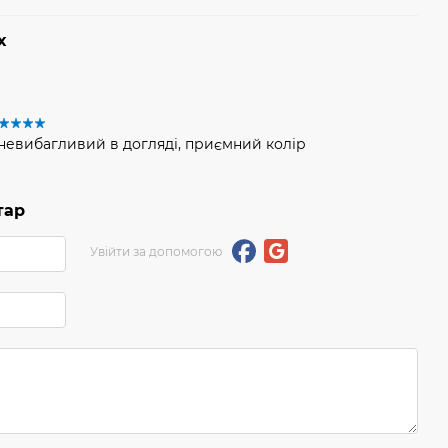
х
 невибагливий в догляді, приємний колір
тар
Увійти за допомогою