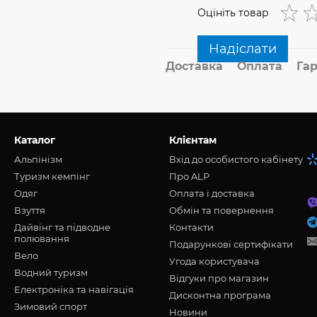
Оцініть товар
Надіслати
Доставка
Оплата
Гар
Каталог
Клієнтам
Альпінізм
Вхід до особистого кабінету
Туризм кемпінг
Про ALP
Oдяг
Оплата і доставка
Взуття
Обмін та повернення
Дайвінг та підводне
Контакти
полювання
Подарункові сертифікати
Вело
Угода користувача
Водний туризм
Відгуки про магазин
Електроніка та навігація
Дисконтна програма
Зимовий спорт
Новини