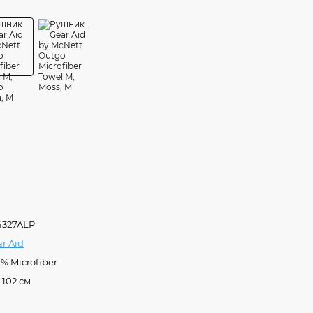
4327ALP
r Aid
% Microfiber
x 102 см
0