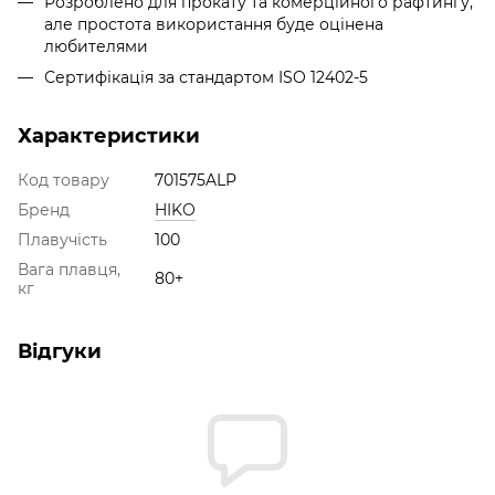
Розроблено для прокату та комерційного рафтингу,
але простота використання буде оцінена
любителями
Сертифікація за стандартом ISO 12402-5
Характеристики
Код товару
701575ALP
Бренд
HIKO
Плавучість
100
Вага плавця,
80+
кг
Відгуки