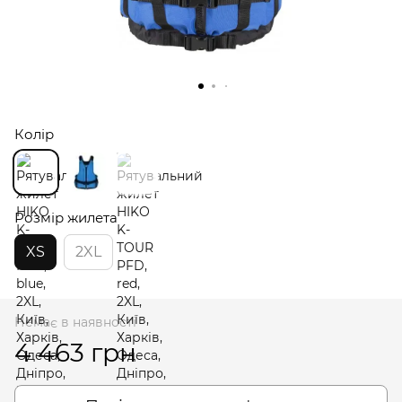
Колір
Розмір жилета
XS
2XL
Немає в наявності
4 463 грн