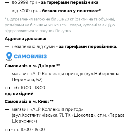
до 2999 грн -
за тарифами перевізника
від 3000 грн
- безкоштовно у поштомат*
* Відправлення вагою не більше 20 кг (фактична та об'ємна),
розмірами не більше 40х60х30 см. Товари, куплені за акцією,
відправляються за рахунок Покупця.
Адресна доставка:
незалежно від суми -
за тарифами перевізника
.
Самовивіз в м. Дніпро: **
магазин «ALP Коллекція пригод» (вул.Набережна
Перемоги, 62)
пн - сб: 10:00 - 18:00
нд: вихідний
Самовивіз в м. Київ: **
магазин «ALP Коллекція пригод»
(вул.Костянтинівська, 71, ТК «Шоколад», ст.м. «Тараса
Шевченка»)
пн - пт: 10:00 - 19:00