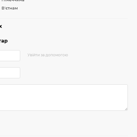
В'єтнам
х
тар
Увійти за допомогою