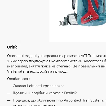
Опис
Оновлені моделі універсальних рюкзаків ACT Trail мають
У них вдало поєднується комфорт системи Aircontact і 
(наприклад, зняття пояса на стегнах). Це правильний ви
Via ferrata та екскурсій на природі.
Особливості:
Складані сітчасті крила пояса
Гнучкий U-подібний каркас з DerlinR
Подушки, що облягають тіло Aircontact Trail System
розподілу навантаження