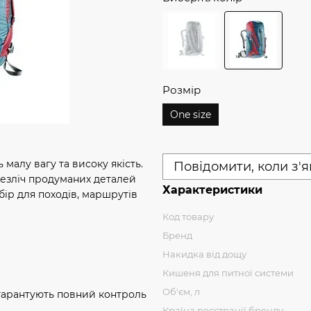
Розмір
One size
 малу вагу та високу якість.
Повідомити, коли з'
безліч продуманих деталей
Характеристики
бір для походів, маршрутів
Код товару
Бренд
Накидка від дощу
Кишеня для питної системи
Об'єм, л
, гарантують повний контроль
Країна реєстрації бренду