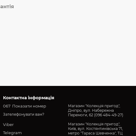
антія
Контактна інформація
067
Показати номер
Магазин "Колекція пригод",
Дніпро, вул. Набережна
Зателефонувати вам?
Перемоги, 62 (096 484-49-27)
Магазин "Колекція пригод",
Viber
Київ, вул. Костянтинівська 71,
Telegram
метро "Тараса Шевченка", ТЦ