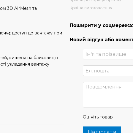
Країна виготовлення
ом 3D AirMesh та
Поширити у соцмережа
печує доступ до вантажу при
Новий відгук або комен
ей, кишеня на блискавці і
ті укладання вантажу
Оцініть товар
Надіслати