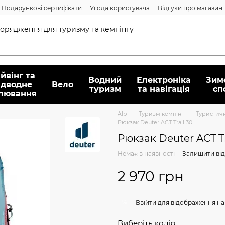
Подарункові сертифікати
Угода користувача
Відгуки про магазин
Договір публічної оферти
спорядження для туризму та кемпінгу
йвінг та
Водний
Електроніка
Зим
ідводне
Вело
туризм
та навігація
сп
лювання
Alp
Туризм кемпінг
Туристич
Рюкзак Deuter ACT Trail 30
Рюкзак Deuter ACT Tr
Немає в наявності
Залишити від
2 970 грн
%
Ввійти
для відображення на
Виберіть колір