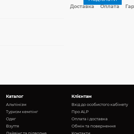
Доставка
Оплата
Гар
Каталог
Клієнтам
Альпінізм
Вхід до особистого кабінету
Туризм кемпінг
Про ALP
Oдяг
Оплата і доставка
Взуття
Обмін та повернення
Дайвінг та підводне
Контакти