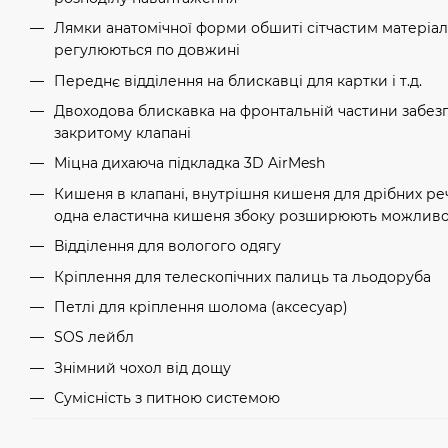
Лямки анатомічної форми обшиті сітчастим матеріал
регулюються по довжині
Переднє відділення на блискавці для картки і т.д.
Двоходова блискавка на фронтальній частини забез
закритому клапані
Міцна дихаюча підкладка 3D AirMesh
Кишеня в клапані, внутрішня кишеня для дрібних реч
одна еластична кишеня збоку розширюють можливос
Відділення для вологого одягу
Кріплення для телескопічних палиць та льодоруба
Петлі для кріплення шолома (аксесуар)
SOS лейбл
Знімний чохол від дощу
Сумісність з питною системою