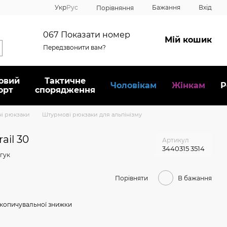
Укр
Рус
Бажання
Вхід
Порівняння
067
Показати номер
Мій кошик
Передзвонити вам?
овий
Тактичне
Чоловікам
Жінкам
Р
орт
спорядження
ні рюкзаки
Штурмові рюкзаки для альпінізму
ail 30
Артикул
3440315 3514
гук
Порівняти
В бажання
копичувальної знижки