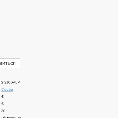
явиться
212300ALP
Deuter
Є
Є
30
Німеччина