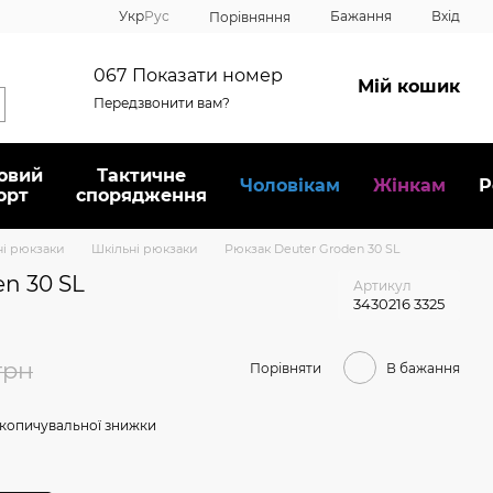
Укр
Рус
Бажання
Вхід
Порівняння
067
Показати номер
Мій кошик
Передзвонити вам?
овий
Тактичне
Чоловікам
Жінкам
Р
орт
спорядження
ні рюкзаки
Шкільні рюкзаки
Рюкзак Deuter Groden 30 SL
n 30 SL
Артикул
3430216 3325
грн
Порівняти
В бажання
копичувальної знижки