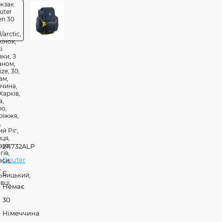
211732ALP
Deuter
Є
Немає
30
Німеччина