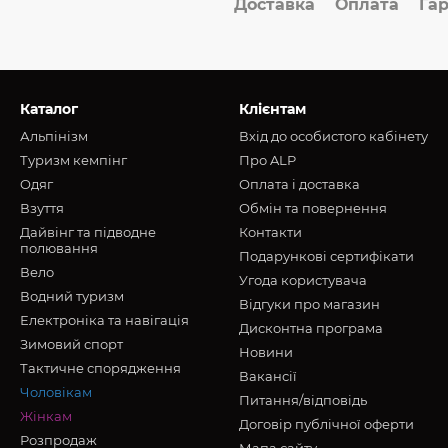
Доставка
Оплата
Гар
Каталог
Клієнтам
Альпінізм
Вхід до особистого кабінету
Туризм кемпінг
Про ALP
Oдяг
Оплата і доставка
Взуття
Обмін та повернення
Дайвінг та підводне
Контакти
полювання
Подарункові сертифікати
Вело
Угода користувача
Водний туризм
Відгуки про магазин
Електроніка та навігація
Дисконтна програма
Зимовий спорт
Новини
Тактичне спорядження
Вакансії
Чоловікам
Питання/відповідь
Жінкам
Договір публічної оферти
Розпродаж