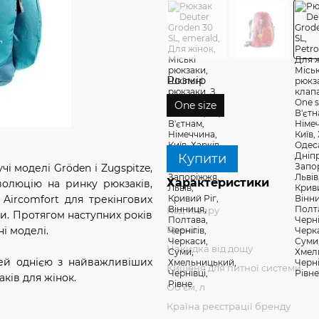
Розмір
One size
Купити
чі моделі Gröden і Zugspitze,
Характеристики
еволюцію на ринку рюкзаків,
Aircomfort для трекінгових
Код товару
и. Протягом наступних років
Бренд
і моделі.
Накидка від дощу
ей однією з найважливіших
Кишеня для питної системи
аків для жінок.
Об'єм, л
Країна реєстрації бренду