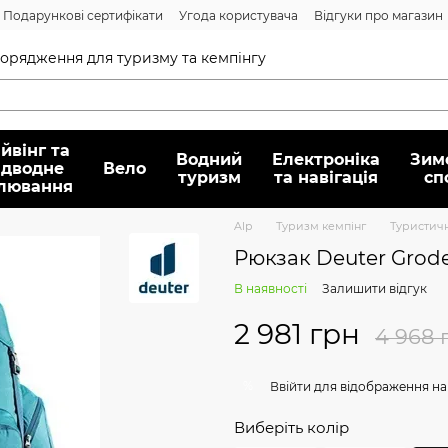
Подарункові сертифікати
Угода користувача
Відгуки про магазин
Договір публічної оферти
спорядження для туризму та кемпінгу
йвінг та
Водний
Електроніка
Зим
ідводне
Вело
туризм
та навігація
сп
лювання
Alp
Туризм кемпінг
Туристич
Рюкзак Deuter Grode
В наявності
Залишити відгук
2 981 грн
4 968 
%
Ввійти
для відображення на
Виберіть колір