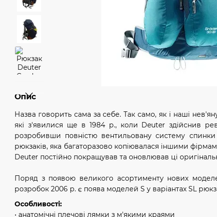
Опис
Назва говорить сама за себе. Так само, як і наші нев'яну
які з'явилися ще в 1984 р., коли Deuter здійснив р
розробивши повністю вентильовану систему спинки 
рюкзаків, яка багаторазово копіювалася іншими фірмам
Deuter постійно покращував та оновлював ці оригінальн
Поряд з появою великого асортименту нових модел
розробок 2006 р. є поява моделей S у варіантах SL рюкз
Особливості:
• анатомічні плечові лямки з м'якими краями