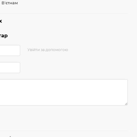
В'єтнам
х
тар
Увійти за допомогою