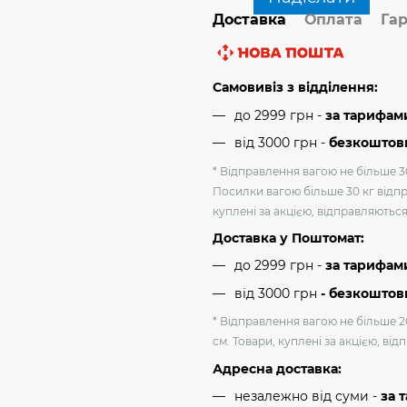
Доставка
Оплата
Гар
Самовивіз з відділення:
до 2999 грн -
за тарифам
від 3000 грн
-
безкоштовн
* Відправлення вагою не більше 30
Посилки вагою більше 30 кг відпр
куплені за акцією, відправляютьс
Доставка у Поштомат:
до 2999 грн -
за тарифам
від 3000 грн
- безкоштов
* Відправлення вагою не більше 2
см. Товари, куплені за акцією, ві
Адресна доставка:
незалежно від суми -
за 