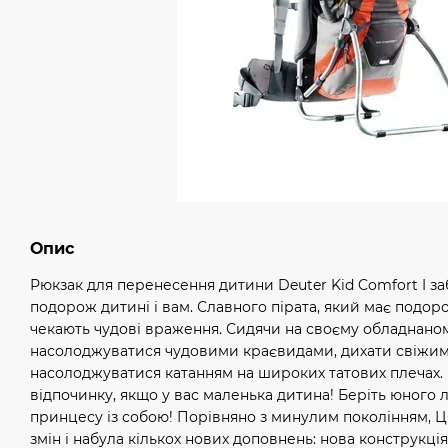
Опис
Рюкзак для перенесення дитини Deuter Kid Comfort I з
подорож дитині і вам. Славного пірата, який має подор
чекають чудові враження. Сидячи на своєму обладнаном
насолоджуватися чудовими краєвидами, дихати свіжим 
насолоджуватися катанням на широких татових плечах. 
відпочинку, якщо у вас маленька дитина! Беріть юного
принцесу із собою! Порівняно з минулим поколінням, Ц
змін і набула кількох нових доповнень: нова конструкці