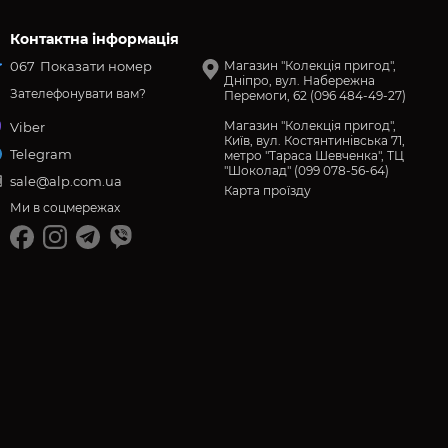
Контактна інформація
067
Показати номер
Магазин "Колекція пригод",
Дніпро, вул. Набережна
Зателефонувати вам?
Перемоги, 62 (096 484-49-27)
Магазин "Колекція пригод",
Viber
Київ, вул. Костянтинівська 71,
Telegram
метро "Тараса Шевченка", ТЦ
"Шоколад" (099 078-56-64)
sale@alp.com.ua
Карта проїзду
Ми в соцмережах