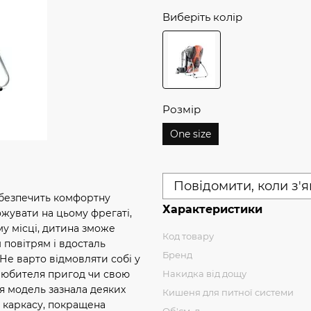
Виберіть колір
Розмір
One size
Повідомити, коли з'
абезпечить комфортну
Характеристики
ожувати на цьому фрегаті,
у місці, дитина зможе
Код товару
повітрям і вдосталь
Бренд
Не варто відмовляти собі у
 любителя пригод чи свою
Накидка від дощу
я модель зазнала деяких
Кишеня для питної системи
я каркасу, покращена