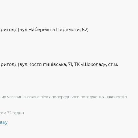
пригод» (вул.Набережна Перемоги, 62)
игод» (вул.Костянтинівська, 71, ТК «Шоколад», ст.м.
аших магазинів можна після попереднього погодження наявності з
гом 72 годин.
авку