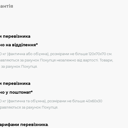
антія
и перевізника
о на відділення*
 кг (фактична або об'ємна), розмірами не більше 120х70х70 см.
авляються за рахунок Покупця незалежно від вартості. Товари,
я за рахунок Покупця.
и перевізника
но у поштомат*
0 кг (фактична та об'ємна), розмірами не більше 40х60х30
дправляються за рахунок Покупця.
тарифами перевізника
.