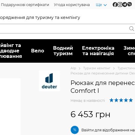
Подарункові сертифікати
Угода користувача
Ще
спорядження для туризму та кемпінгу
йвінг та
Водний
Електроніка
Зим
ідводне
Вело
туризм
та навігація
сп
лювання
Alp
Туризм кемпінг
Туристич
Рюкзак для перенесення дитини Deut
Рюкзак для перенес
Comfort I
Немає в наявності
6 453 грн
%
Ввійти
для відображення на