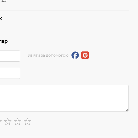
20
х
тар
Увійти за допомогою