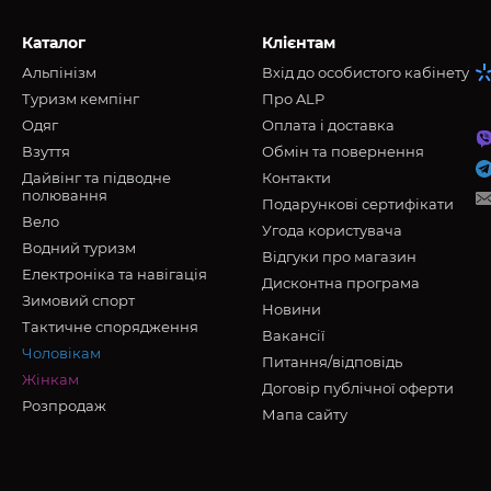
Каталог
Клієнтам
Альпінізм
Вхід до особистого кабінету
Туризм кемпінг
Про ALP
Oдяг
Оплата і доставка
Взуття
Обмін та повернення
Дайвінг та підводне
Контакти
полювання
Подарункові сертифікати
Вело
Угода користувача
Водний туризм
Відгуки про магазин
Електроніка та навігація
Дисконтна програма
Зимовий спорт
Новини
Тактичне спорядження
Вакансії
Чоловікам
Питання/відповідь
Жінкам
Договір публічної оферти
Розпродаж
Мапа сайту