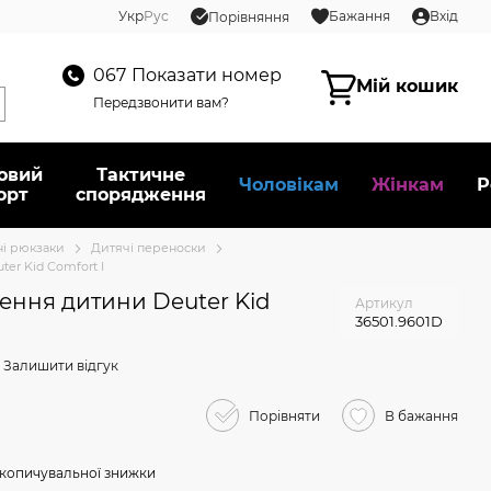
Укр
Рус
Бажання
Вхід
Порівняння
067
Показати номер
Мій кошик
Передзвонити вам?
овий
Тактичне
Чоловікам
Жінкам
Р
орт
спорядження
ні рюкзаки
Дитячі переноски
er Kid Comfort I
ення дитини Deuter Kid
Артикул
36501.9601D
Залишити відгук
Порівняти
В бажання
копичувальної знижки