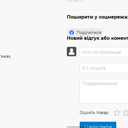
Об'єм, л
Поширити у соцмережа
Поділитися
Новий відгук або комен
иках.
Оцініть товар
Надіслати