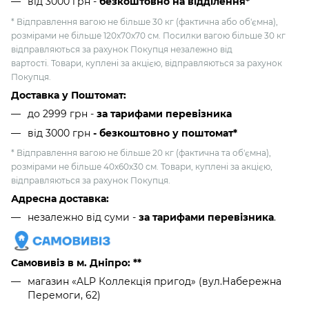
від 3000 грн
-
безкоштовно на відділення*
* Відправлення вагою не більше 30 кг (фактична або об'ємна),
розмірами не більше 120х70х70 см. Посилки вагою більше 30 кг
відправляються за рахунок Покупця незалежно від
вартості. Товари, куплені за акцією, відправляються за рахунок
Покупця.
Доставка у Поштомат:
до 2999 грн -
за тарифами перевізника
від 3000 грн
- безкоштовно у поштомат*
* Відправлення вагою не більше 20 кг (фактична та об'ємна),
розмірами не більше 40х60х30 см. Товари, куплені за акцією,
відправляються за рахунок Покупця.
Адресна доставка:
незалежно від суми -
за тарифами перевізника
.
Самовивіз в м. Дніпро: **
магазин «ALP Коллекція пригод» (вул.Набережна
Перемоги, 62)