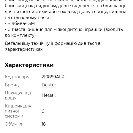
блискавці під сидінням, довге відділення на блискавці
для питної системи або чохла від дощу і сонця, кишеня
на стегновому поясі
- Відбивач 3М
- Сітчаста кишеня для м'якої дитячої іграшки (входить
до комплекту)
Детальнішу технічну інформацію дивіться в
Характеристиках.
Характеристики
Код товару
210889ALP
Бренд
Deuter
Накидка від
Немає
дощу
Кишеня для
питної
Є
системи
Об'єм, л
18