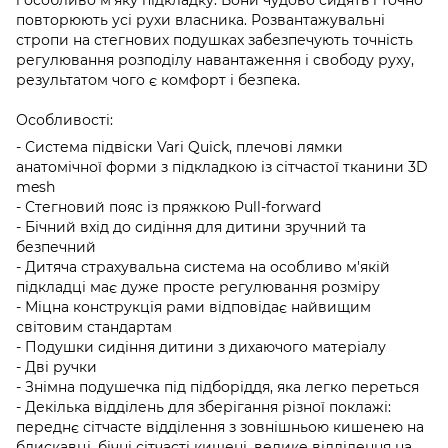
повторюють усі рухи власника. Розвантажувальні
стропи на стегнових подушках забезпечують точність
регулювання розподілу навантаження і свободу руху,
результатом чого є комфорт і безпека.
Особливості:
- Система підвіски Vari Quick, плечові лямки
анатомічної форми з підкладкою із сітчастої тканини 3D
mesh
- Стегновий пояс із пряжкою Pull-forward
- Бічний вхід до сидіння для дитини зручний та
безпечний
- Дитяча страхувальна система на особливо м'якій
підкладці має дуже просте регулювання розміру
- Міцна конструкція рами відповідає найвищим
світовим стандартам
- Подушки сидіння дитини з дихаючого матеріалу
- Дві ручки
- Знімна подушечка під підборіддя, яка легко переться
- Декілька відділень для зберігання різної поклажі:
переднє сітчасте відділення з зовнішньою кишенею на
блискавці, бічні сітчасті кишені, велике відділення на