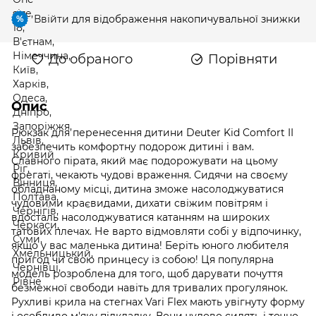
Ввійти
для відображення накопичувальної знижки
%
До обраного
Порівняти
Опис
Рюкзак для перенесення дитини Deuter Kid Comfort II
забезпечить комфортну подорож дитині і вам.
Славного пірата, який має подорожувати на цьому
фрегаті, чекають чудові враження. Сидячи на своєму
обладнаному місці, дитина зможе насолоджуватися
чудовими краєвидами, дихати свіжим повітрям і
вдосталь насолоджуватися катанням на широких
татових плечах. Не варто відмовляти собі у відпочинку,
якщо у вас маленька дитина! Беріть юного любителя
пригод чи свою принцесу із собою! Ця популярна
модель розроблена для того, щоб дарувати почуття
безмежної свободи навіть для тривалих прогулянок.
Рухливі крила на стегнах Vari Flex мають увігнуту форму
і особливо м'яку підкладку. Вони чудово сидять і точно