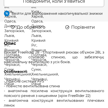
Повідомити, коли з'явиться
Ввійти
для відображення накопичувальної знижки
%
До обраного
Порівняти
Опис
Рюкзак FreeRider 28 - спортивний рюкзак об'ємом 28L з
натяжною сітковою спиною, що забезпечує
максимальну вентиляцію з усіх боків.
Особливості:
- підвісна система АVS
- повністю вентильована спина
- анатомічна посилена конструкція вентильованого
поясного ременя з кишенями (крім FreeRider 22)
- анатомічна конструкція вентильованих плечових
лямок