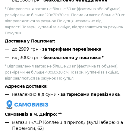
від 3000 грн
-
безкоштовно на відділення*
* Відправлення вагою не більше 30 кг (фактична або об'ємна),
розмірами не більше 120х70х70 см. Посилки вагою більше 30 кг
відправляються за рахунок Покупця незалежно від
вартості. Товари, куплені за акцією, відправляються за рахунок
Покупця.
Доставка у Поштомат:
до 2999 грн -
за тарифами перевізника
від 3000 грн
- безкоштовно у поштомат*
* Відправлення вагою не більше 20 кг (фактична та об'ємна),
розмірами не більше 40х60х30 см. Товари, куплені за акцією,
відправляються за рахунок Покупця.
Адресна доставка:
незалежно від суми -
за тарифами перевізника
.
Самовивіз в м. Дніпро: **
магазин «ALP Коллекція пригод» (вул.Набережна
Перемоги, 62)