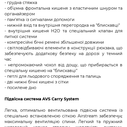
- грудна стяжка
- об'ємна фронтальна кишеня з еластичним шнуром та
органайзером
- пам'ятка із сигналами допомоги
- нижній вхід та внутрішня перегородка на "блискавці"
- внутрішня кишеня Н2О та спеціальний клапан для
питної системи
- компресійні бічні ремені збільшеної довжини
- світловідбиваючі елементи в конструкції рюкзака, що
забезпечують додаткову безпеку на дорозі у темний
час
- непромокаючий чохол від дощу, що прибирається в
спеціальну кишеню на "блискавці"
- петлі для льодового спорядження та палиць
- дві нижні бічні кишені з сітки
- посилене дно
Підвісна система AVS Carry System
Легка, оптимально вентильована підвісна система із
спеціально встановленою сіткою Airstream забезпечує
максимальну вентиляцію спини. Легкий та пружний