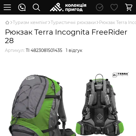
Туризм кемпінг
Туристичні рюкзаки
Рюкзак Terra Inc
Рюкзак Terra Incognita FreeRider
28
Артикул:
TI 4823081501435
1 відгук