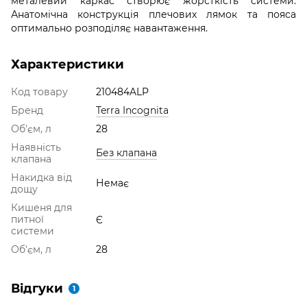
металевий каркас створює жорсткість системи.
Анатомічна конструкція плечових лямок та пояса
оптимально розподіляє навантаження.
Характеристики
Код товару
210484ALP
Бренд
Terra Incognita
Об'єм, л
28
Наявність
Без клапана
клапана
Накидка від
Немає
дощу
Кишеня для
питної
Є
системи
Об'єм, л
28
Відгуки
1