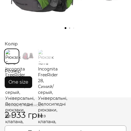
Колір
Розмір
One size
Немає в наявності
2 933 грн