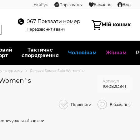
Укр
Рус
Бажання
Вхід
Порівняння
067
Показати номер
Мій кошик
Передзвонити вам?
овий
Тактичне
Чоловікам
Жінкам
Р
орт
спорядження
гу та туризму
Сандалі Sourсe Solo Women`s
o Women`s
Артикул
101082D841
Порівняти
В бажання
копичувальної знижки