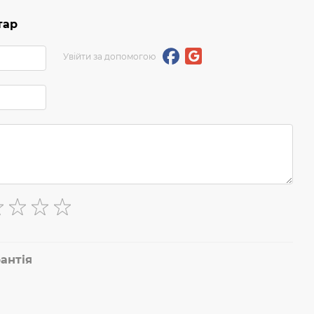
тар
Увійти за допомогою
антія