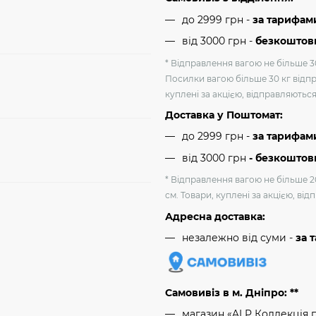
до 2999 грн -
за тарифам
від 3000 грн
-
безкоштовн
* Відправлення вагою не більше 30
Посилки вагою більше 30 кг відпр
куплені за акцією, відправляютьс
Доставка у Поштомат:
до 2999 грн -
за тарифам
від 3000 грн
- безкоштов
* Відправлення вагою не більше 2
см. Товари, куплені за акцією, ві
Адресна доставка:
незалежно від суми -
за 
Самовивіз в м. Дніпро: **
магазин «ALP Коллекція 