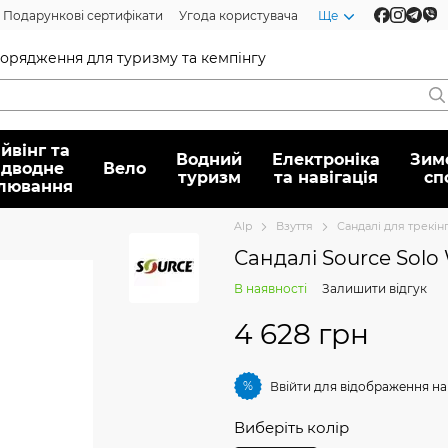
Подарункові сертифікати
Угода користувача
Ще
спорядження для туризму та кемпінгу
йвінг та
Водний
Електроніка
Зим
ідводне
Вело
туризм
та навігація
сп
лювання
Alp
Взуття
Сандалі для трекін
Сандалі Sourсe Sol
В наявності
Залишити відгук
4 628 грн
%
Ввійти
для відображення на
Виберіть колір