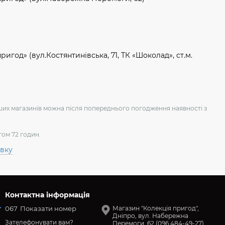
игод» (вул.Костянтинівська, 71, ТК «Шоколад», ст.м.
аших магазинів можна після попереднього погодження наявності з
гом 72 годин.
авку
Контактна інформація
067
Показати номер
Магазин "Колекція пригод",
Дніпро, вул. Набережна
Зателефонувати вам?
Перемоги, 62 (096 484-49-27)