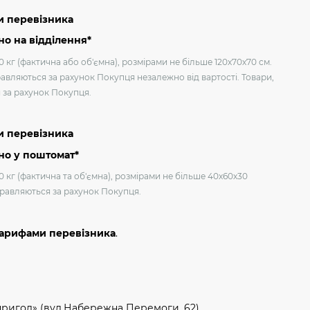
и перевізника
о на відділення*
 кг (фактична або об'ємна), розмірами не більше 120х70х70 см.
авляються за рахунок Покупця незалежно від вартості. Товари,
я за рахунок Покупця.
и перевізника
но у поштомат*
0 кг (фактична та об'ємна), розмірами не більше 40х60х30
дправляються за рахунок Покупця.
тарифами перевізника
.
пригод» (вул.Набережна Перемоги, 62)