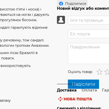
Поділитися
Новий відгук або комен
сотою п'яти і носка) і
ваються на ногах і дарують
 прогулянок босоніж.
ндалі гарантують відмінне
у речовину, тож сандалі
 вологих тропіках Амазонки.
них лісах Бразилії в
е поваги.
і використовують
Оцініть товар
Надіслати
Доставка
Оплата
Гар
запаху
Самовивіз з відділення: