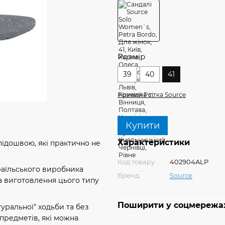
Розмір
39
40
41
Розмірна сітка Sourсe
Купити
Характеристики
підошвою, які практично не
Код товару
402904ALP
зраїльського виробника
Бренд
Sourсe
а виготовлення цього типу
Поширити у соцмережа
туральної" ходьби та без
 предметів, які можна