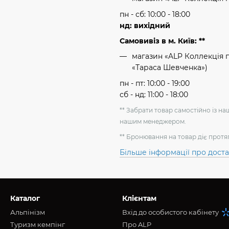
пн - сб: 10:00 - 18:00
нд: вихідний
Самовивіз в м. Київ: **
магазин «ALP Коллекція пр
«Тараса Шевченка»)
пн - пт: 10:00 - 19:00
сб - нд: 11:00 - 18:00
** Забрати товар самостійно із н
нашим менеджером.
** Бронювання на товар діє протя
Більше інформації про дост
Каталог
Клієнтам
Альпінізм
Вхід до особистого кабінету
Туризм кемпінг
Про ALP