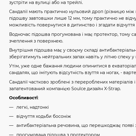
зустріти на вулиці або на трейлі.
Сандалії мають практично нульовий дроп (різницю між ви
підошву завтовшки лише 12 мм, тому практично не відчу
можливість повернутися в дитинство і згадати відчуття
Водночас підошва прогумована і має протектор, тому са
зчеплення з поверхнею.
Внутрішня підошва має у своєму складі антибактеріальн
зберігатимуть нейтральних запах навіть у літню спеку у
Утім, уже одне бажання людини опинитися в екваторіаль
сандалях, що імітують відсутність взуття на ногах, - варт
Сандалії частково зроблені з перероблених матеріалів 
запатентований компанією Soulсe дизайн X-Strap.
Особливості
:
легкі, надтонкі
відчуття ходьби босоніж
антибактеріальна речовина, що перешкоджає появі 
прогумована підошва з протектором