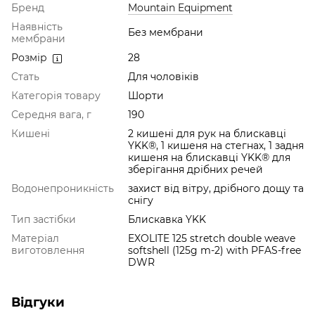
Бренд
Mountain Equipment
Наявність
Без мембрани
мембрани
Розмір
28
Стать
Для чоловіків
Категорія товару
Шорти
Середня вага, г
190
Кишені
2 кишені для рук на блискавці
YKK®, 1 кишеня на стегнах, 1 задня
кишеня на блискавці YKK® для
зберігання дрібних речей
Водонепроникність
захист від вітру, дрібного дощу та
снігу
Тип застібки
Блискавка YKK
Матеріал
EXOLITE 125 stretch double weave
виготовлення
softshell (125g m-2) with PFAS-free
DWR
Відгуки