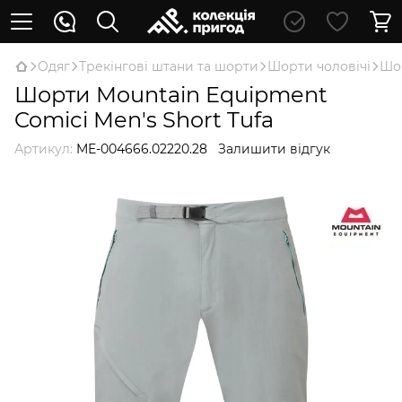
Oдяг
Трекінгові штани та шорти
Шорти чоловічі
Шор
Шорти Mountain Equipment
Comici Men's Short Tufa
Артикул:
ME-004666.02220.28
Залишити відгук