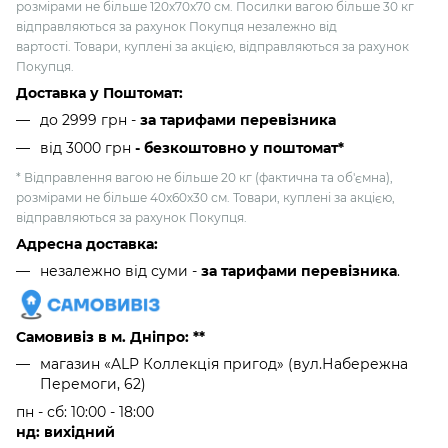
розмірами не більше 120х70х70 см. Посилки вагою більше 30 кг
відправляються за рахунок Покупця незалежно від
вартості. Товари, куплені за акцією, відправляються за рахунок
Покупця.
Доставка у Поштомат:
до 2999 грн -
за тарифами перевізника
від 3000 грн
- безкоштовно у поштомат*
* Відправлення вагою не більше 20 кг (фактична та об'ємна),
розмірами не більше 40х60х30 см. Товари, куплені за акцією,
відправляються за рахунок Покупця.
Адресна доставка:
незалежно від суми -
за тарифами перевізника
.
Самовивіз в м. Дніпро: **
магазин «ALP Коллекція пригод» (вул.Набережна
Перемоги, 62)
пн - сб: 10:00 - 18:00
нд: вихідний