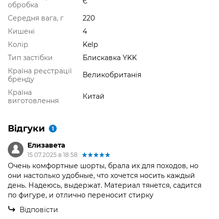
Є
обробка
Середня вага, г
220
Кишені
4
Колір
Kelp
Тип застібки
Блискавка YKK
Країна реєстрації
Великобританія
бренду
Країна
Китай
виготовлення
Відгуки
1
Елизавета
15.07.2025 в 18:58
Очень комфортные шорты, брала их для походов, но
они настолько удобные, что хочется носить каждый
день. Надеюсь, выдержат. Материал тянется, садится
по фигуре, и отлично переносит стирку
Відповісти