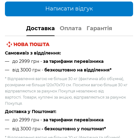
Написати відгук
Доставка
Оплата
Гарантія
Самовивіз з відділення:
до 2999 грн -
за тарифами перевізника
від 3000 грн
-
безкоштовно на відділення*
* Відправлення вагою не більше 30 кг (фактична або об'ємна),
розмірами не більше 120х70х70 см. Посилки вагою більше 30 кг
відправляються за рахунок Покупця незалежно від
вартості. Товари, куплені за акцією, відправляються за рахунок
Покупця.
Доставка у Поштомат:
до 2999 грн -
за тарифами перевізника
від 3000 грн
- безкоштовно у поштомат*
* Відправлення вагою не більше 20 кг (фактична та об'ємна),