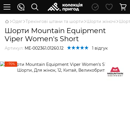
Oдяг
Трекінгові штани та шорти
Шорти жіночі
Шорт
Шорти Mountain Equipment
Viper Women's Short
Артикул:
ME-002361.01260.12
1 відгук
−70%