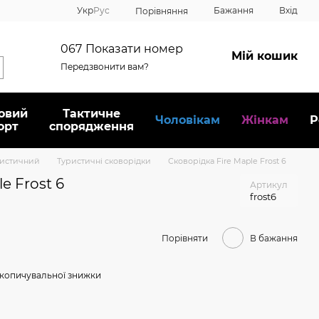
Укр
Рус
Бажання
Вхід
Порівняння
067
Показати номер
Мій кошик
Передзвонити вам?
овий
Тактичне
Чоловікам
Жінкам
Р
орт
спорядження
ристичний
Туристичні сковорідки
Сковорідка Fire Maple Frost 6
e Frost 6
Артикул
frost6
Порівняти
В бажання
копичувальної знижки