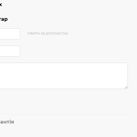
х
тар
Увійти за допомогою
антія