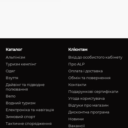
Каталог
Клієнтам
Альпінізм
Вхід до особистого кабінету
Туризм кемпінг
Про ALP
Oдяг
Оплата і доставка
Взуття
Обмін та повернення
Дайвінг та підводне
Контакти
полювання
Подарункові сертифікати
Вело
Угода користувача
Водний туризм
Відгуки про магазин
Електроніка та навігація
Дисконтна програма
Зимовий спорт
Новини
Тактичне спорядження
Вакансії