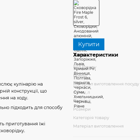
Купити
Характеристики
Код товару
Бренд
Матеріал виготовлення посуду
ислює кулінарію на
рній конструкції, що
Об'єм, л
ння на ходу.
Вага, г
льно підходить для способу
Розміри
Категорія товару
ь приготування їжі
Матеріал виготовлення
сковорідку.