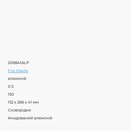
206841ALP
Fire Maple
алюміній
0.5
150
152 x 266 x 41 мм
Сковорідки
Анодований алюміній