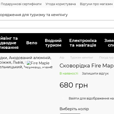
Подарункові сертифікати
Угода користувача
Відгуки про магазин
Договір публічної оферти
спорядження для туризму та кемпінгу
йвінг та
Водний
Електроніка
Зим
ідводне
Вело
туризм
та навігація
сп
лювання
Alp
Туризм кемпінг
Посуд ту
Сковорідка Fire Mapl
В наявності
Залишити відгук
680 грн
%
Ввійти
для відображення на
Виберіть колір