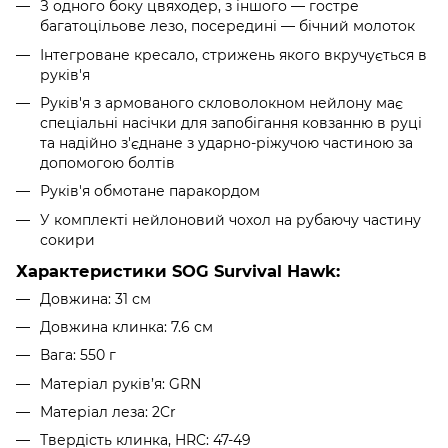
З одного боку цвяходер, з іншого — гостре
багатоцільове лезо, посередині — бічний молоток
Інтегроване кресало, стрижень якого вкручується в
руків'я
Руків'я з армованого скловолокном нейлону має
спеціальні насічки для запобігання ковзанню в руці
та надійно з'єднане з ударно-ріжучою частиною за
допомогою болтів
Руків'я обмотане паракордом
У комплекті нейлоновий чохол на рубаючу частину
сокири
Характеристики SOG Survival Hawk:
Довжина: 31 см
Довжина клинка: 7.6 см
Вага: 550 г
Матеріал руків’я: GRN
Матеріал леза: 2Cr
Твердість клинка, HRC: 47-49